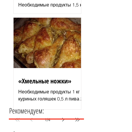
Необходимые продукты 1,5 кг
филе индюшки соль молотая
паприка смесь сухих
итальянских трав черный
молотый перец 2–3 ст. л.
растительного...
«Хмельные ножки»
Необходимые продукты 1 кг
куриных голяшек 0,5 л пива 2–
3 ст. л. майонеза специи для
Рекомендуем:
курицы соль и перец по вкусу
1 пачка изюма (200 г )...
1
/
4