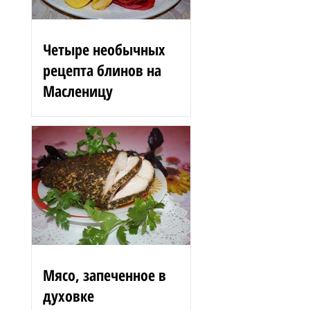
Четыре необычных
рецепта блинов на
Масленицу
Блинные розы 1,5 стакана
муки 200 г вишен 125 мл
сыворотки 100 г сгущенного
молока 2 яйца 3 ст. л.
растительного масла 1 ст. л.
сахара...
Мясо, запеченное в
духовке