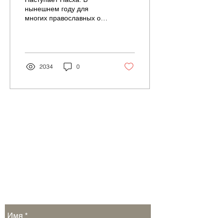
нынешнем году для
многих православных она
будет
«самоизоляционной» –
на службы приходить не
рекомендуется, а...
2034
0
Обратная связь: