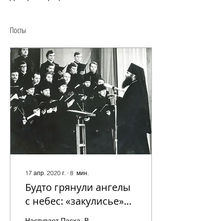
Посты
17 апр. 2020 г.
∙
8
мин.
Будто грянули ангелы
с небес: «закулисье»
церковного хора
Наступает Пасха. В