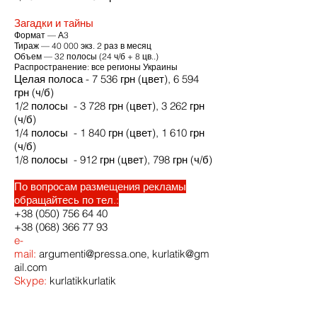
Загадки и тайны
Формат — А3
Тираж — 40 000 экз. 2 раз в месяц
Объем — 32 полосы (24 ч/б + 8 цв..)
Распространение: все регионы Украины
Целая полоса - 7 536 грн (цвет), 6 594
грн (ч/б)
1/2 полосы - 3 728 грн (цвет), 3 262 грн
(ч/б)
1/4 полосы - 1 840 грн (цвет), 1 610 грн
(ч/б)
1/8 полосы - 912 грн (цвет),
798 грн (ч/б)
По вопросам размещения рекламы
обращайтесь по тел.:
+38 (050)
756 64 40
+38 (068) 366 77 93
e-
mail:
argumenti@pressa.one
,
kurlatik@gm
ail.com
Skype:
kurlatikkurlatik