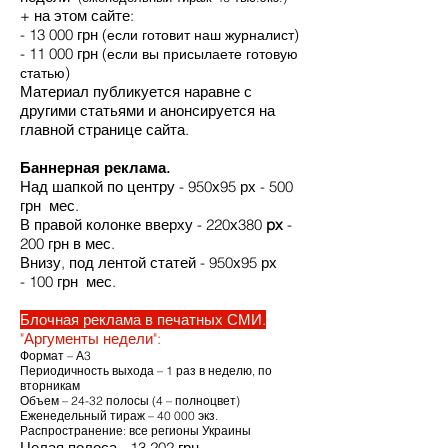
+ на этом сайте:
- 13 000 грн (
)
если готовит наш журналист
- 11 000 грн (
если вы присылаете готовую
)
статью
Материал публикуется наравне с
другими статьями и анонсируется на
главной странице сайта.
Баннерная реклама.
Над шапкой по центру - 950х95 рх - 500
грн мес.
В правой колонке вверху - 220х380
px
-
200 грн в мес.
Внизу, под лентой статей - 950х95 рх
- 100 грн мес.
Блочная реклама в печатных СМИ.
"Аргументы недели":
Формат – А3
Периодичность выхода – 1 раз в неделю, по
вторникам
Объем – 24-32 полосы (4 – полноцвет)
Еженедельный тираж – 40 000 экз.
Распространение: все регионы Украины
Целая полоса - 13 202 грн