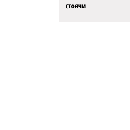
стоячи
Успіх – постійний супутник ць
славетного колективу. Так бул
його засновника – видатного 
хореографа, педагога Павла..