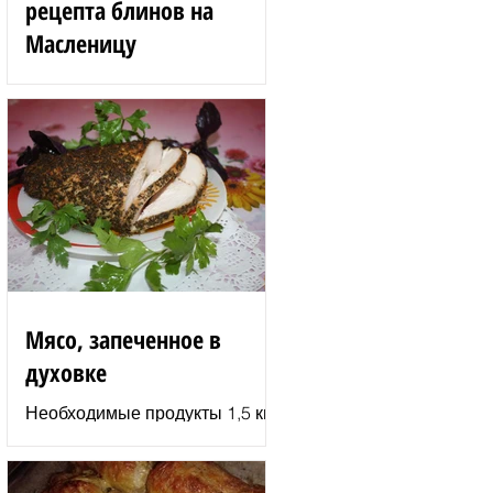
рецепта блинов на
Масленицу
Блинные розы 1,5 стакана
муки 200 г вишен 125 мл
сыворотки 100 г сгущенного
молока 2 яйца 3 ст. л.
растительного масла 1 ст. л.
сахара...
Мясо, запеченное в
духовке
Необходимые продукты 1,5 кг
филе индюшки соль молотая
паприка смесь сухих
итальянских трав черный