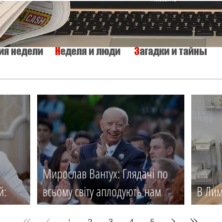
тия недели
Н
еделя и люди
З
агадки и тайны
КУЛЬТУРА
ИСТОРИЯ
ТАЙНЫ МИРА
Вкусно и просто
Мирослав Вантух: Глядачі по
й:
всьому світу аплодують нам
В Лим
ся
стоячи
мед. 
1
2
3
4
5