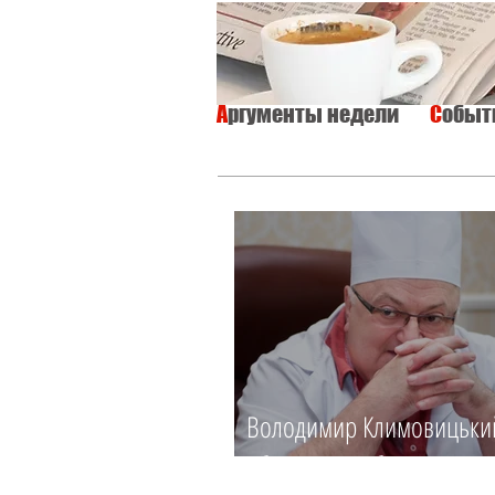
А
ргументы недели
С
обы
ВСЕ
ИНТЕРВЬЮ
ОБЩЕСТВО
Володимир Климовицьки
Зберегти, щоб повернути