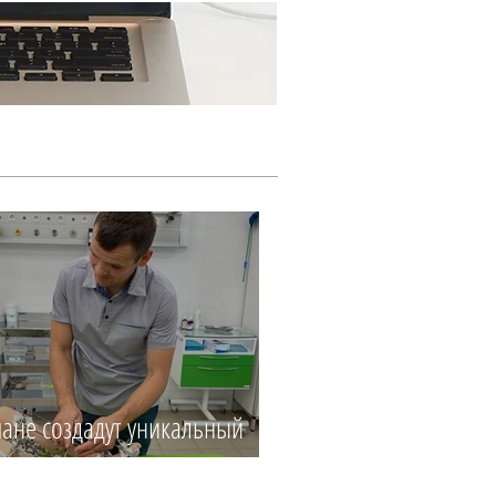
Ещё...
ане создадут уникальный
центр