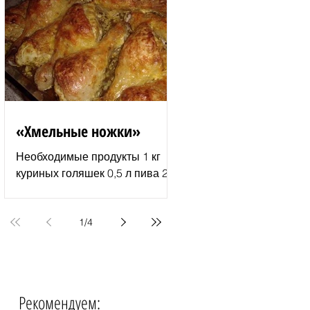
молотый перец 2–3 ст. л.
растительного...
«Хмельные ножки»
Необходимые продукты 1 кг
куриных голяшек 0,5 л пива 2–
3 ст. л. майонеза специи для
курицы соль и перец по вкусу 1
пачка изюма (200 г )...
1
/
4
Рекомендуем:
События недели