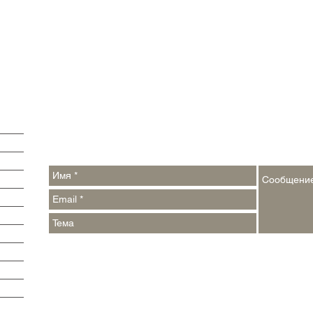
Обратная связь:
Контакты:
argumenti@pressa.one
,
events_week@pressa.one
Реклама на сайте и в печатных СМИ