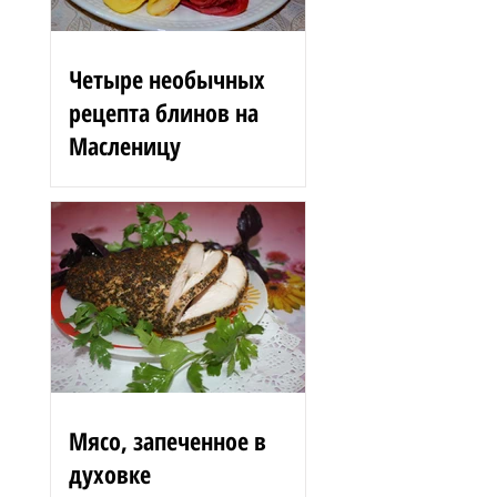
Четыре необычных
рецепта блинов на
Масленицу
Блинные розы 1,5 стакана
муки 200 г вишен 125 мл
сыворотки 100 г сгущенного
молока 2 яйца 3 ст. л.
растительного масла 1 ст. л.
сахара...
Мясо, запеченное в
духовке