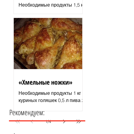
Необходимые продукты 1,5 кг
филе индюшки соль молотая
паприка смесь сухих
итальянских трав черный
молотый перец 2–3 ст. л.
растительного...
«Хмельные ножки»
Необходимые продукты 1 кг
куриных голяшек 0,5 л пива 2–
3 ст. л. майонеза специи для
Рекомендуем:
курицы соль и перец по вкусу
1 пачка изюма (200 г )...
1
/
4