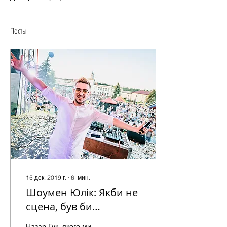
Посты
15 дек. 2019 г.
∙
6
мин.
Шоумен Юлік: Якби не
сцена, був би
кулінаром!
Назар Гук, якого ми