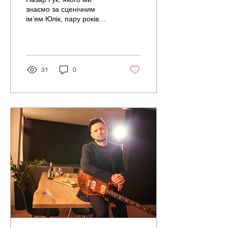
знаємо за сценічним
ім’ям Юлік, пару років
тому покинув улюблений
гурт DZIDZIO, де був
клавішником. І все це
заради...
31
0