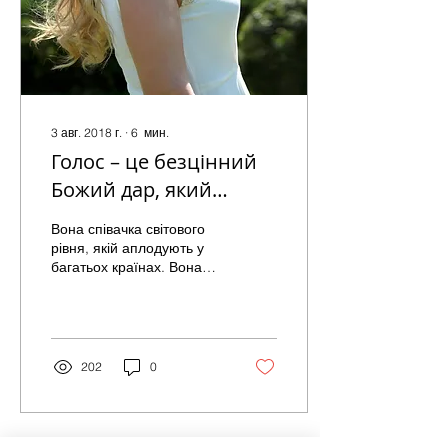
3 авг. 2018 г.
∙
6
мин.
Голос – це безцінний
Божий дар, який
потрібно берегти як
Вона співачка світового
зіницю ока!
рівня, якій аплодують у
багатьох країнах. Вона
могла б залишитися в
Італії, яку так обожнює,
але кар’єра на...
202
0