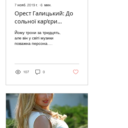
7 нояб. 2019 г.
∙
6
мин.
Орест Галицький: До
сольної кар’єри
готовий!
Йому трохи за тридцять,
але він у світі музики
поважна персона.
Гітарист від Бога, він
підкорив майже всі
жанри: джаз, поп-
музику,...
107
0