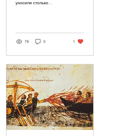
уносили столько
человеческих жизней,
сколько забрала чума.
Самые страшные
события в истории...
78
0
1