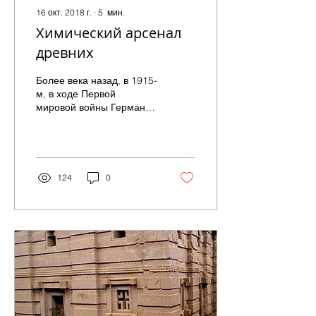
16 окт. 2018 г.
∙
5
мин.
Химический арсенал
древних
Более века назад, в 1915-
м, в ходе Первой
мировой войны Германия
осуществила
масштабную газовую
атаку. Дело было на
Западном фронте, в...
124
0