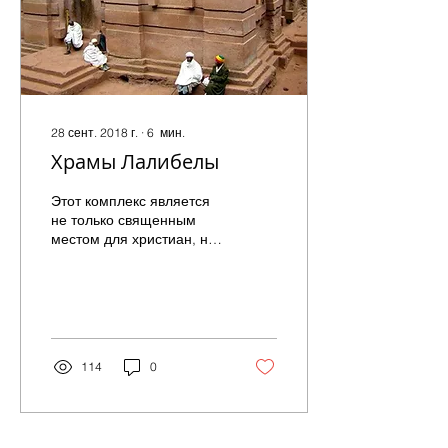
28 сент. 2018 г.
∙
6
мин.
Храмы Лалибелы
Этот комплекс является
не только священным
местом для христиан, но
и бесценным
архитектурным
памятником, уникальным
инженерным...
114
0