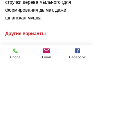
стручки дерева мыльного (для 
формирования дыма), даже 
шпанская мушка.
Другие варианты
В 1456-м, обороняя Белград от 
турецких войск, сербы, если 
Phone
Email
Facebook
позволяли направление и сила 
ветра, спускали на осаждающих 
ядовитое облако, возникающее при 
возгорании токсичных порошков. 
Согласно неподтвержденным 
данным, воины, обороняющие город, 
также осыпали данным порошком 
крыс, а затем поджигали животных и 
выпускали за пределы города, к 