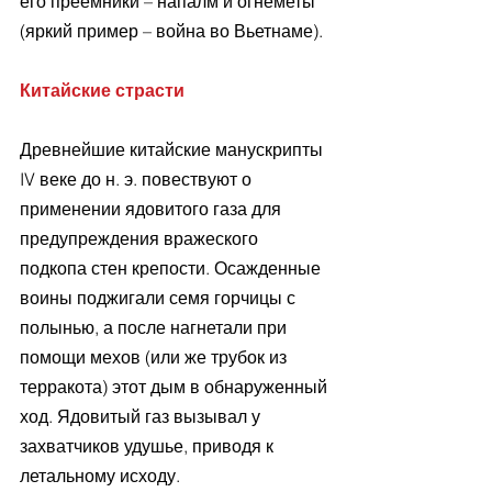
его преемники – напалм и огнеметы 
(яркий пример – война во Вьетнаме).
Китайские страсти 
Древнейшие китайские манускрипты 
IV веке до н. э. повествуют о 
применении ядовитого газа для 
предупреждения вражеского 
подкопа стен крепости. Осажденные 
воины поджигали семя горчицы с 
полынью, а после нагнетали при 
помощи мехов (или же трубок из 
терракота) этот дым в обнаруженный 
ход. Ядовитый газ вызывал у 
захватчиков удушье, приводя к 
летальному исходу.