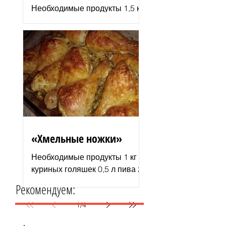
Необходимые продукты 1,5 кг
филе индюшки соль молотая
паприка смесь сухих
итальянских трав черный
молотый перец 2–3 ст. л.
растительного...
«Хмельные ножки»
Необходимые продукты 1 кг
куриных голяшек 0,5 л пива 2–
3 ст. л. майонеза специи для
Рекомендуем:
курицы соль и перец по вкусу
1 пачка изюма (200 г )...
1
/
4