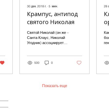
30 дек. 2018 г.
∙
5
мин.
28 
Крампус, антипод
К
святого Николая
о
р
Святой Николай (он же –
Ка
р
Санта-Клаус, Николай
бо
Угодник) ассоциируется
ге
с добрым стариком,
ту
раздающим подарки в
пе
преддверии Рождества.
лю
Но,...
500
0
об
из
пр
Показать еще
Обратная связь: