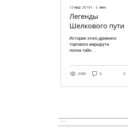
13 мар. 2019 г.
∙
5
мин.
Легенды
Шелкового пути
История этого древнего
торгового маршрута
полна тайн.
Зарождались и гибли
целые народы,
исчезали и возникали
цивилизации,
2493
0
2
путешественники...
ВСЕ