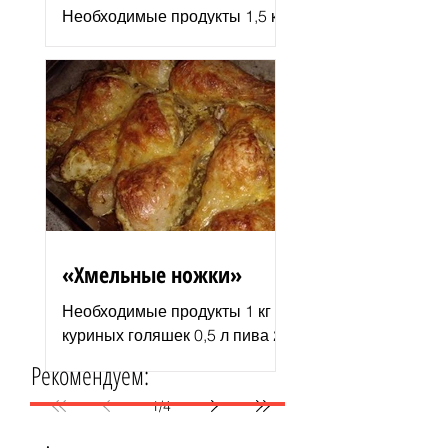
Необходимые продукты 1,5 кг
филе индюшки соль молотая
паприка смесь сухих
итальянских трав черный
молотый перец 2–3 ст. л.
растительного...
«Хмельные ножки»
Необходимые продукты 1 кг
куриных голяшек 0,5 л пива 2–
3 ст. л. майонеза специи для
Рекомендуем:
курицы соль и перец по вкусу
1 пачка изюма (200 г )...
1
/
4