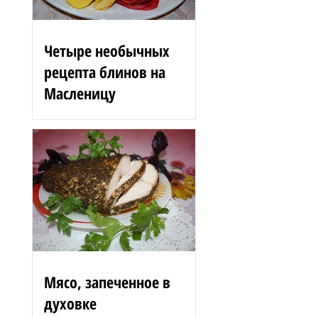
Четыре необычных
рецепта блинов на
Масленицу
Блинные розы 1,5 стакана
муки 200 г вишен 125 мл
сыворотки 100 г сгущенного
молока 2 яйца 3 ст. л.
растительного масла 1 ст. л.
сахара...
Мясо, запеченное в
духовке