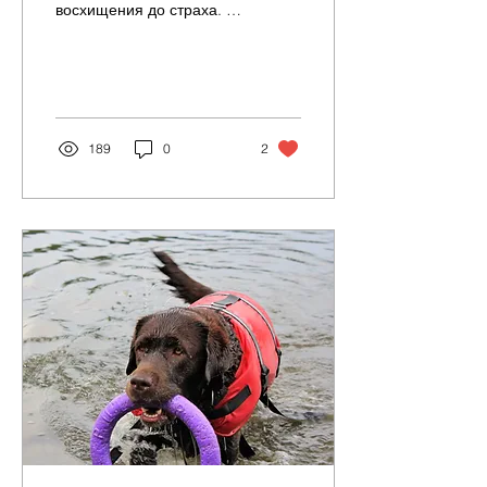
восхищения до страха. А
мужчины от встреч с
ними в прямом смысле
теряют голову...
189
0
2