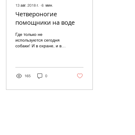
13 авг. 2018 г.
∙
6
мин.
Четвероногие
помощники на воде
Где только не
используются сегодня
собаки! И в охране, и в
терапии, и в цирке, и на
охоте… Но есть еще
одна сфера их
применения, о...
165
0