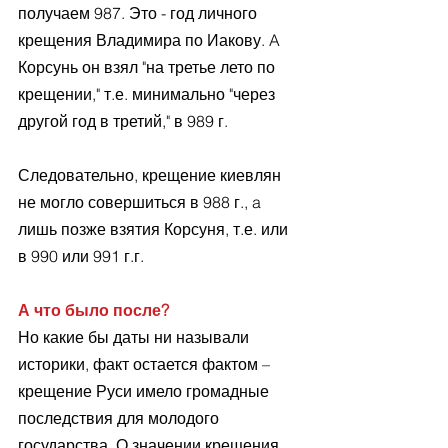
получаем 987. Это - год личного 
крещения Владимира по Иакову. A 
Корсунь он взял "на третье лето по 
крещении," т.е. минимально "через 
другой год в третий," в 989 г.
Следовательно, крещение киевлян 
не могло совершиться в 988 г., a 
лишь позже взятия Корсуня, т.е. или 
в 990 или 991 г.г.
А что было после? 
Но какие бы даты ни называли 
историки, факт остается фактом – 
крещение Руси имело громадные 
последствия для молодого 
государства. О значении крещения 