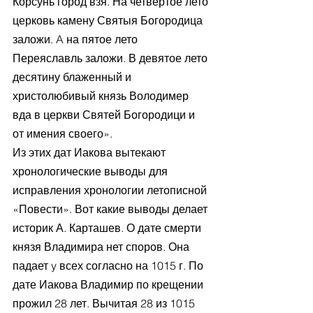
Корсунь город взя. На четвертое лето 
церковь камену Святыя Богородица 
заложи. A на пятое лето 
Переяславль заложи. Β девятое лето 
десятину блаженный и 
христолюбивый князь Володимер 
вда в церкви Святей Богородици и 
от имения своего».
Из этих дат Иакова вытекают 
хронологические выводы для 
исправления хронологии летописной 
«Повести». Вот какие выводы делает 
историк А. Карташев. Ο дате смерти 
князя Владимира нет споров. Она 
падает y всех согласно на 1015 г. По 
дате Иакова Владимир по крещении 
прожил 28 лет. Вычитая 28 из 1015 