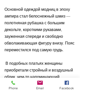
Основной одеждой модниц в эпоху 
ампира стал белоснежный шмиз — 
полотняная рубашка с большим 
декольте, короткими рукавами, 
зауженная спереди и свободно 
обволакивающая фигуру внизу. Пояс 
переместился под самую грудь.
 В подобных платьях женщины 
приобретали стройный и воздушный 
облик, чем-то напоминающий 
древнегреческих богинь. Подражая 
Phone
Email
Facebook
белизне античных статуй, открытые 
части тела обильно пудрили. С целью 
ещё больше подчеркнуть красоту 
шеи и плеч, причёски стали делать 