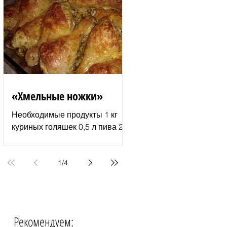
молотый перец 2–3 ст. л.
растительного...
«Хмельные ножки»
Необходимые продукты 1 кг
куриных голяшек 0,5 л пива 2–
3 ст. л. майонеза специи для
курицы соль и перец по вкусу 1
пачка изюма (200 г )...
1
/
4
Рекомендуем:
События недели