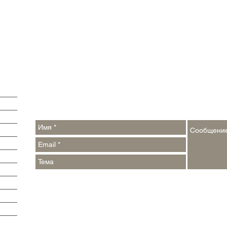
Обратная связь:
Контакты:
argumenti@pressa.one
,
events_week@pressa.one
Реклама на сайте и в печатных СМИ