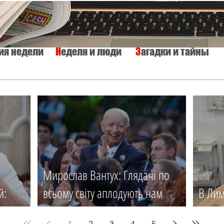
тия недели
Н
еделя и люди
З
агадки и тайны
КУЛЬТУРА
ИСТОРИЯ
ТАЙНЫ МИРА
Вкусно и просто
Мирослав Вантух: Глядачі по
й:
всьому світу аплодують нам
В Лим
ся
стоячи
мед. 
1
2
3
4
5