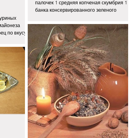
палочек 1 средняя копченая скумбрия 1
банка консервированного зеленого
горошка 5 картофелин зеленый...
куриных
 майонеза
ец по вкусу 1