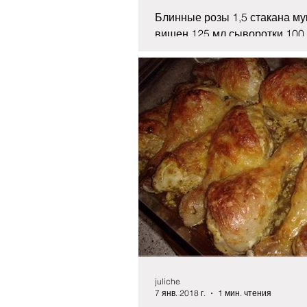
Блинные розы 1,5 стакана мук
вишен 125 мл сыворотки 100 
молока 2 яйца 3 ст. л. растит
1 ст. л. сахара...
juliche
7 янв. 2018 г.
1 мин. чтения