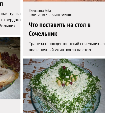
п
Елизавета Мёд
пная тушка
5 янв. 2018 г.
5 мин. чтения
 г твердого
Что поставить на стол в
ебольших
Cочельник
Трапеза в рождественский сочельник – это
праздничный ужин, когда на стол
полагается подавать постные блюде. И
даже если вы пост не...