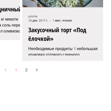
здничный»
juliche
кг мякоти
18 дек. 2017 г.
1 мин. чтения
а соль перец
Закусочный торт «Под
мл оливкового
ёлочкой»
Необходимые продукты 1 небольшая
упаковка готового слоеного
бездрожжевого теста 300 г королевских
креветок 1 авокадо 7 ст. л. нежирной...
1
2