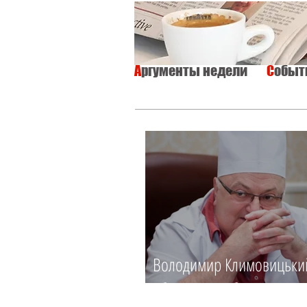
А
ргументы недели
С
обы
ВСЕ
ИНТЕРВЬЮ
ОБЩЕСТВО
Володимир Климовицьки
Зберегти, щоб повернути