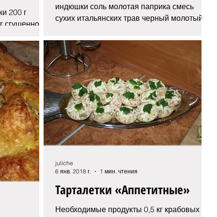
индюшки соль молотая паприка смесь
и 200 г
сухих итальянских трав черный молотый
г сгущенного
перец 2–3 ст. л. растительного...
ельного масла
juliche
6 янв. 2018 г.
1 мин. чтения
Тарталетки «Аппетитные»
Необходимые продукты 0,5 кг крабовых