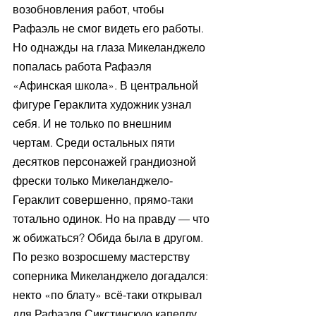
возобновления работ, чтобы 
Рафаэль не смог видеть его работы. 
Но однажды на глаза Микеланджело 
попалась работа Рафаэля 
«Афинская школа». В центральной 
фигуре Гераклита художник узнал 
себя. И не только по внешним 
чертам. Среди остальных пяти 
десятков персонажей грандиозной 
фрески только Микеланджело-
Гераклит совершенно, прямо-таки 
тотально одинок. Но на правду — что 
ж обижаться? Обида была в другом. 
По резко возросшему мастерству 
соперника Микеланджело догадался: 
некто «по блату» всё-таки открывал 
для Рафаэля Сикстинскую капеллу…