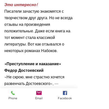
Это интересно!
Писатели зачастую знакомятся с 
творчеством друг друга. Но не всегда 
отзывы на произведения 
положительные. Даже если книга на 
тот момент стала классикой 
литературы. Вот как отзывался о 
некоторых романах Набоков.
«Преступление и наказание»
Федор Достоевский
«Не скрою, мне страстно хочется 
развенчать Достоевского», — 
говорит Набоков в начале своей 
лекции о писателе. Достоевский, на 
Phone
Email
Facebook
взгляд Набокова, — «дешевый 