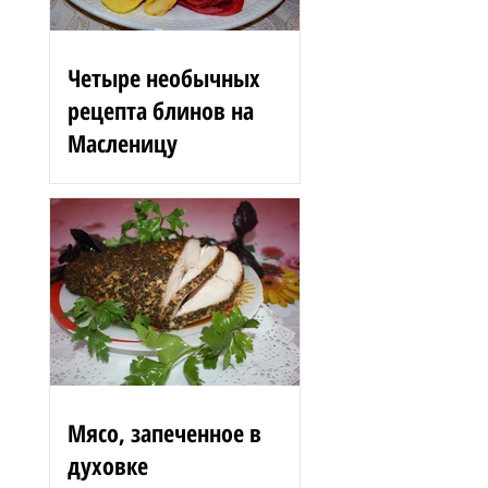
Четыре необычных
рецепта блинов на
Масленицу
Блинные розы 1,5 стакана
муки 200 г вишен 125 мл
сыворотки 100 г сгущенного
молока 2 яйца 3 ст. л.
растительного масла 1 ст. л.
сахара...
Мясо, запеченное в
духовке