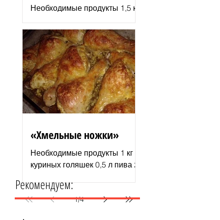
Необходимые продукты 1,5 кг
филе индюшки соль молотая
паприка смесь сухих
итальянских трав черный
молотый перец 2–3 ст. л.
растительного...
«Хмельные ножки»
Необходимые продукты 1 кг
куриных голяшек 0,5 л пива 2–
3 ст. л. майонеза специи для
Рекомендуем:
курицы соль и перец по вкусу
1 пачка изюма (200 г )...
1
/
4