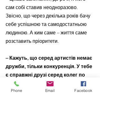
сам собі ставив неодноразово. 
Звісно, що через декілька років бачу 
себе успішною та самодостатньою 
людиною. А ким саме – життя саме 
розставить пріоритети.
– Кажуть, що серед артистів немає 
дружби, тільки конкуренція. У тебе 
є справжні друзі серед колег по 
цеху?
Phone
Email
Facebook
– Давайте подивимось правді у вічі, 
зараз не той час, як колись. Зараз, на 
мою думку, існує здорова 
конкуренція, адже шляхів та методів 
дистрибуції свого контенту є чимало. 