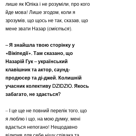
лише як Юліка і не розуміли, про кого 
йде мова! Лише згодом, коли я 
зрозумів, що щось не так, сказав, що 
мене звати Назар (
сміється
).
– Я знайшла твою сторінку у 
«Вікіпедії». Там сказано, що 
Назарій Гук – український 
клавішник та актор, саунд-
продюсер та ді-джей. Колишній 
учасник колективу DZIDZIO. Якось 
забагато, не здається?
– І це ще не повний перелік того, що 
я люблю і що, на мою думку, мені 
вдається непогано! Нещодавно 
відкрив для себе нішу співака та 