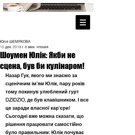
Юлiя ШЕМЯКОВА
15 дек. 2019 г.
6 мин. чтения
Шоумен Юлік: Якби не
сцена, був би кулінаром!
Назар Гук, якого ми знаємо за 
сценічним ім’ям Юлік, пару років 
тому покинув улюблений гурт 
DZIDZIO, де був клавішником. І все 
це заради власної кар’єри! 
Сьогодні вже можна сказати, що 
рішення працювати самостійно 
було правильним: Юлік почуває 