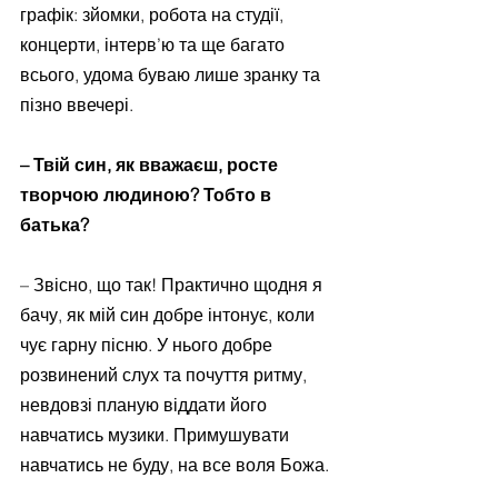
графік: зйомки, робота на студії, 
концерти, інтерв’ю та ще багато 
всього, удома буваю лише зранку та 
пізно ввечері.
– Твій син, як вважаєш, росте 
творчою людиною? Тобто в 
батька?
– Звісно, що так! Практично щодня я 
бачу, як мій син добре інтонує, коли 
чує гарну пісню. У нього добре 
розвинений слух та почуття ритму, 
невдовзі планую віддати його 
навчатись музики. Примушувати 
навчатись не буду, на все воля Божа.