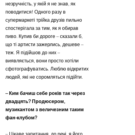
незручність, у якій я не знав, як 
поводитися! Одного разу в 
супермаркеті трійка друзів пильно 
спостерігала за тим, як я обирав 
пиво. Купив би дороге – сказали б, 
що ті артисти зажерлись, дешеве – 
теж. Я підійшов до них – 
виявляється, вони просто хотіли 
сфотографуватись. Люблю відкритих 
людей, які не соромляться підійти.
– Ким бачиш себе років так через 
двадцять? Продюсером, 
музикантом з величезним таким 
фан-клубом?
– Цікаве запитання, до речі, я його 