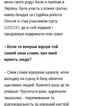
мене свого роду! Коли я приїхав в 
Україну, була участь у різних групах, 
кавер-бендах та студійна робота. 
Опісля я став учасником гурту 
DZIDZIO, де в собі відкрив і 
продовжую відкривати нові грані.
– Коли ти вперше відчув той 
самий смак слави, про який 
мріють люди?
– Смак слави відчуваю щоразу, коли 
виходжу на сцену й бачу обличчя 
щасливих людей. Кожного разу це як 
уперше! Трусяться руки, адреналін 
зашкалює – переживання та 
відповідальність за хороший настрій 