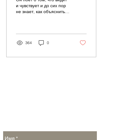
и чувствует и до сих пор
не знает, как объяснить
народную любовь к его
песням. В нем нет
пафоса и желания быть...
364
0
Обратная связь: