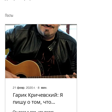
Посты
21 февр. 2020 г.
∙
8
мин.
Гарик Кричевский: Я
пишу о том, что
чувствую и вижу
Он поет о том, что видит