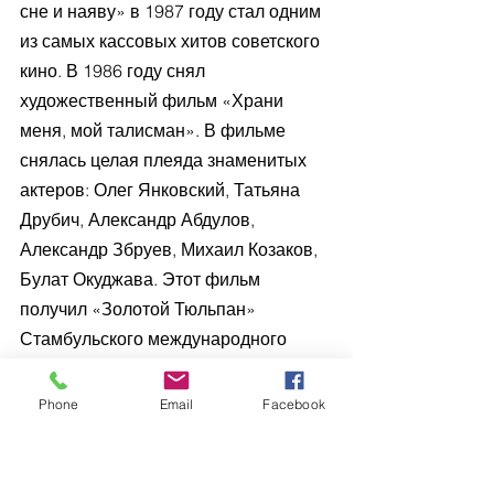
сне и наяву» в 1987 году стал одним 
из самых кассовых хитов советского 
кино. В 1986 году снял 
художественный фильм «Храни 
меня, мой талисман». В фильме 
снялась целая плеяда знаменитых 
актеров: Олег Янковский, Татьяна 
Друбич, Александр Абдулов, 
Александр Збруев, Михаил Козаков, 
Булат Окуджава. Этот фильм 
получил «Золотой Тюльпан» 
Стамбульского международного 
кинофестиваля. Художественная 
драма «Два месяца, три солнца» 
Phone
Email
Facebook
была номинирована в 1998 году на 
Международном кинофестивале в 
Карловых Варах на «Хрустальный 