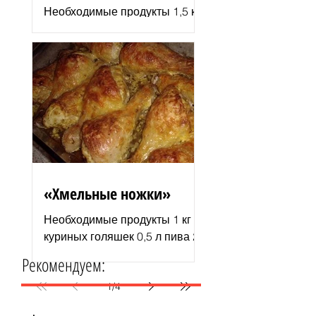
Необходимые продукты 1,5 кг
филе индюшки соль молотая
паприка смесь сухих
итальянских трав черный
молотый перец 2–3 ст. л.
растительного...
«Хмельные ножки»
Необходимые продукты 1 кг
куриных голяшек 0,5 л пива 2–
3 ст. л. майонеза специи для
Рекомендуем:
курицы соль и перец по вкусу
1 пачка изюма (200 г )...
1
/
4