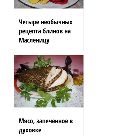
Четыре необычных
рецепта блинов на
Масленицу
Блинные розы 1,5 стакана
муки 200 г вишен 125 мл
сыворотки 100 г сгущенного
молока 2 яйца 3 ст. л.
растительного масла 1 ст. л.
сахара...
Мясо, запеченное в
духовке