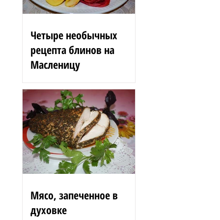
Четыре необычных
рецепта блинов на
Масленицу
Блинные розы 1,5 стакана
муки 200 г вишен 125 мл
сыворотки 100 г сгущенного
молока 2 яйца 3 ст. л.
растительного масла 1 ст. л.
сахара...
Мясо, запеченное в
духовке