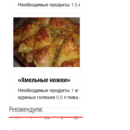
Необходимые продукты 1,5 кг
филе индюшки соль молотая
паприка смесь сухих
итальянских трав черный
молотый перец 2–3 ст. л.
растительного...
«Хмельные ножки»
Необходимые продукты 1 кг
куриных голяшек 0,5 л пива 2–
3 ст. л. майонеза специи для
Рекомендуем:
курицы соль и перец по вкусу
1 пачка изюма (200 г )...
1
/
4