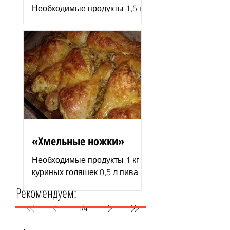
Необходимые продукты 1,5 кг
филе индюшки соль молотая
паприка смесь сухих
итальянских трав черный
молотый перец 2–3 ст. л.
растительного...
«Хмельные ножки»
Необходимые продукты 1 кг
куриных голяшек 0,5 л пива 2–
3 ст. л. майонеза специи для
Рекомендуем:
курицы соль и перец по вкусу
1 пачка изюма (200 г )...
1
/
4