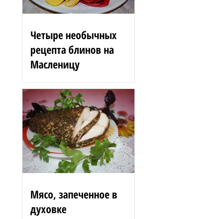
Четыре необычных
рецепта блинов на
Масленицу
Блинные розы 1,5 стакана
муки 200 г вишен 125 мл
сыворотки 100 г сгущенного
молока 2 яйца 3 ст. л.
растительного масла 1 ст. л.
сахара...
Мясо, запеченное в
духовке