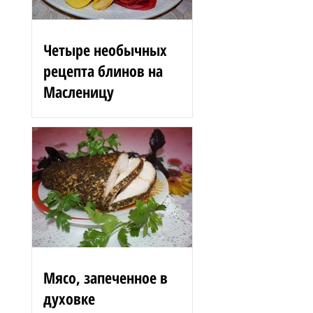
Четыре необычных
рецепта блинов на
Масленицу
Блинные розы 1,5 стакана
муки 200 г вишен 125 мл
сыворотки 100 г сгущенного
молока 2 яйца 3 ст. л.
растительного масла 1 ст. л.
сахара...
Мясо, запеченное в
духовке