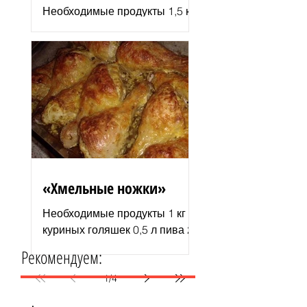
Необходимые продукты 1,5 кг
филе индюшки соль молотая
паприка смесь сухих
итальянских трав черный
молотый перец 2–3 ст. л.
растительного...
«Хмельные ножки»
Необходимые продукты 1 кг
куриных голяшек 0,5 л пива 2–
3 ст. л. майонеза специи для
Рекомендуем:
курицы соль и перец по вкусу
1 пачка изюма (200 г )...
1
/
4