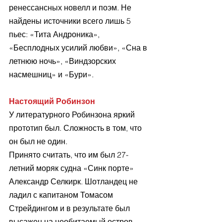
ренессансных новелл и поэм. Не 
найдены источники всего лишь 5 
пьес: «Тита Андроника», 
«Бесплодных усилий любви», «Сна в 
летнюю ночь», «Виндзорских 
насмешниц» и «Бури».
Настоящий Робинзон
У литературного Робинзона яркий 
прототип был. Сложность в том, что 
он был не один. 
Принято считать, что им был 27-
летний моряк судна «Синк порте» 
Александр Селкирк. Шотландец не 
ладил с капитаном Томасом 
Стрейдингом и в результате был 
высажен на необитаемый остров 