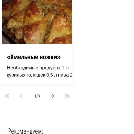
молотый перец 2–3 ст. л.
растительного...
«Хмельные ножки»
Необходимые продукты 1 кг
куриных голяшек 0,5 л пива 2–
3 ст. л. майонеза специи для
курицы соль и перец по вкусу 1
пачка изюма (200 г )...
1
/
4
Рекомендуем:
События недели