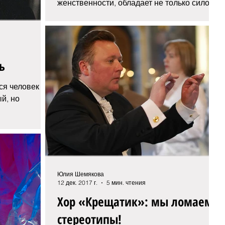
женственности, обладает не только силой
красоты, но и титулом «Лучшая...
ь
я человек с
й, но
стью и...
Юлия Шемякова
12 дек. 2017 г.
5 мин. чтения
Хор «Крещатик»: мы ломаем
стереотипы!