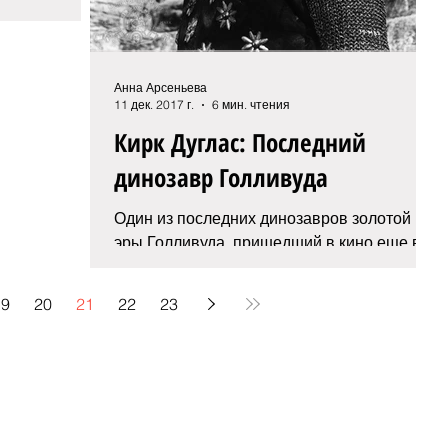
Анна Арсеньева
11 дек. 2017 г.
6 мин. чтения
Кирк Дуглас: Последний
динозавр Голливуда
Один из последних динозавров золотой
эры Голливуда, пришедший в кино еще в
середине 40-х годов прошлого века, на
днях отметил свой 101-й...
19
20
21
22
23