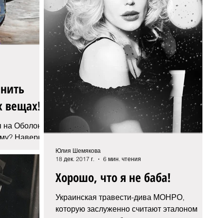
енить
х вещах!
я на Оболони,
ему? Наверное
– это символ
Юлия Шемякова
18 дек. 2017 г.
6 мин. чтения
Хорошо, что я не баба!
Украинская травести-дива МОНРО,
которую заслуженно считают эталоном