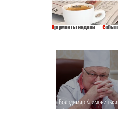
А
ргументы недели
С
обы
ВСЕ
ИНТЕРВЬЮ
ОБЩЕСТВО
Володимир Климовицьки
Зберегти, щоб повернути