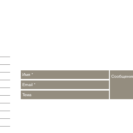
Обратная связь:
Контакты:
argumenti@pressa.one
,
events_week@pressa.one
Реклама на сайте и в печатных СМИ