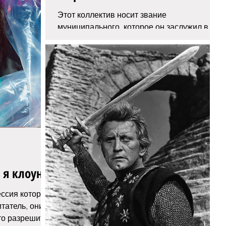
Этот коллектив носит звание
муниципального, которое он заслужил в
2000 году. Сегодня это академический
камерный хор, гордость не только...
 я клоун!
ессия которых
итатель, они
 то разрешите