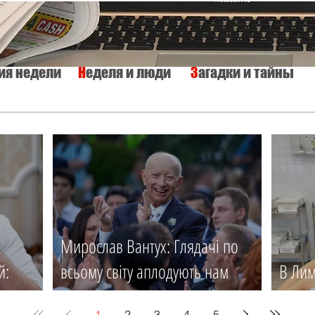
тия недели
Н
еделя и люди
З
агадки и тайны
КУЛЬТУРА
ИСТОРИЯ
ТАЙНЫ МИРА
Вкусно и просто
Мирослав Вантух: Глядачі по
й:
всьому світу аплодують нам
В Лим
ся
стоячи
мед. 
1
2
3
4
5