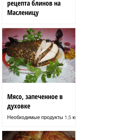
рецепта блинов на
Масленицу
Блинные розы 1,5 стакана
муки 200 г вишен 125 мл
сыворотки 100 г сгущенного
молока 2 яйца 3 ст. л.
растительного масла 1 ст. л.
сахара...
Мясо, запеченное в
духовке
Необходимые продукты 1,5 кг
филе индюшки соль молотая
паприка смесь сухих
итальянских трав черный