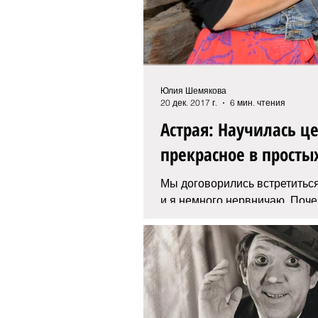
Юлия Шемякова
20 дек. 2017 г.
6 мин. чтения
Астрая: Научилась ц
прекрасное в просты
Мы договорились встретитьс
и я немного нервничаю. Поч
потому, что для меня Астрая 
украинской...