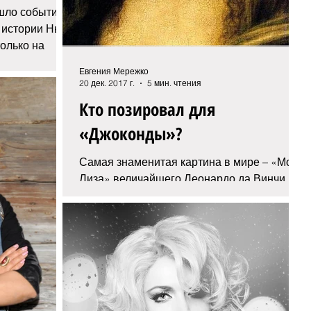
шло событие,
 истории Нью-
только на
Евгения Мережко
20 дек. 2017 г.
5 мин. чтения
Кто позировал для
«Джоконды»?
Самая знаменитая картина в мире – «Мона
Лиза» величайшего Леонардо да Винчи,
она же «Джоконда» – до сих пор не дает
покоя любителям и...