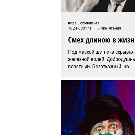
Кира Соколовская
18 дек. 2017 г.
5 мин. чтения
Смех длиною в жизн
Под маской шутника скрывалс
железной волей. Добродушны
властный. Безотказный, но
требовательный. За его мягко