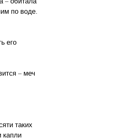
а – обитала 
им по воде. 
ь его 
ится – меч 
сяти таких 
и капли 