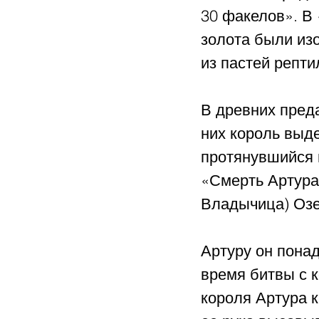
30 факелов». В 
золота были изо
из пастей репти
В древних пред
них король выде
протянувшийся 
«Смерть Артура
Владычица) Озер
Артуру он понад
время битвы с 
короля Артура к