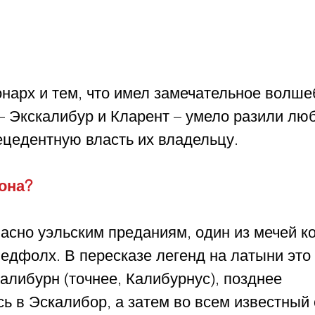
онарх и тем, что имел замечательное волше
– Экскалибур и Кларент – умело разили лю
ецедентную власть их владельцу.
она?
асно уэльским преданиям, один из мечей к
едфолх. В пересказе легенд на латыни это 
Калибурн (точнее, Калибурнус), позднее 
ь в Эскалибор, а затем во всем известный 