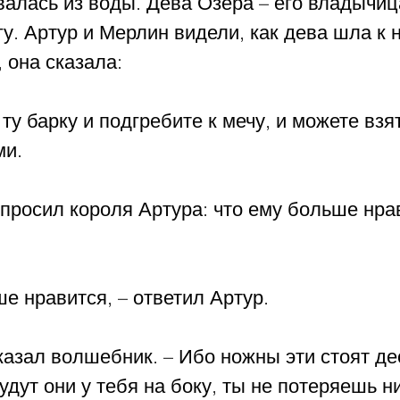
алась из воды. Дева Озера – его владычиц
гу. Артур и Мерлин видели, как дева шла к н
 она сказала:
ту барку и подгребите к мечу, и можете взят
ми.
просил короля Артура: что ему больше нрав
е нравится, – ответил Артур.
сказал волшебник. – Ибо ножны эти стоят де
удут они у тебя на боку, ты не потеряешь н