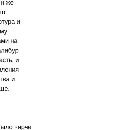
н же 
го 
тура и 
му 
ми на 
алибур 
сть, и 
вления 
тва и 
ше.
было «ярче 