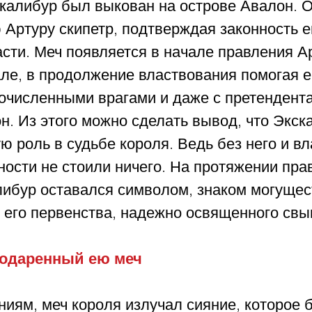
скалибур был выкован на острове Авалон. О
Артуру скипетр, подтверждая законность е
сти. Меч появляется в начале правления Ар
але, в продолжение властвования помогая е
гочисленными врагами и даже с претендента
н. Из этого можно сделать вывод, что Экск
 роль в судьбе короля. Ведь без него и вла
ности не стоили ничего. На протяжении пра
ибур оставался символом, знаком могущес
, его первенства, надежно освященного свы
подаренный ею меч
иям, меч короля излучал сияние, которое 