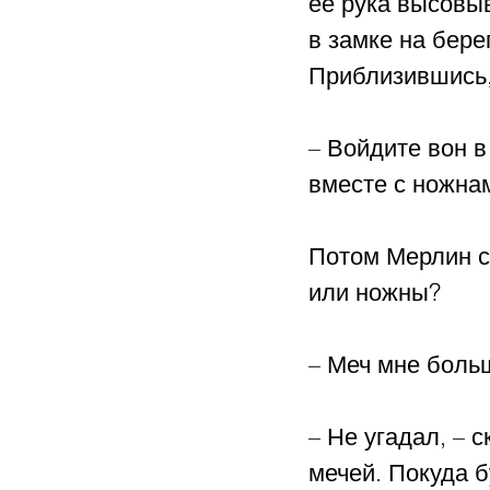
ее рука высовыв
в замке на бере
Приблизившись,
– Войдите вон в 
вместе с ножна
Потом Мерлин с
или ножны?
– Меч мне больш
– Не угадал, – 
мечей. Покуда б