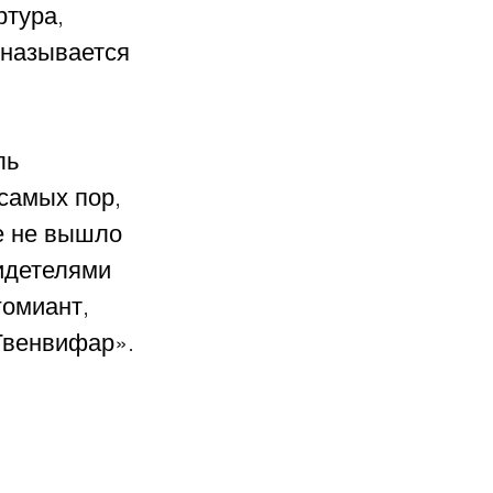
тура, 
 называется 
ль 
самых пор, 
е не вышло 
видетелями 
гомиант, 
Гвенвифар».