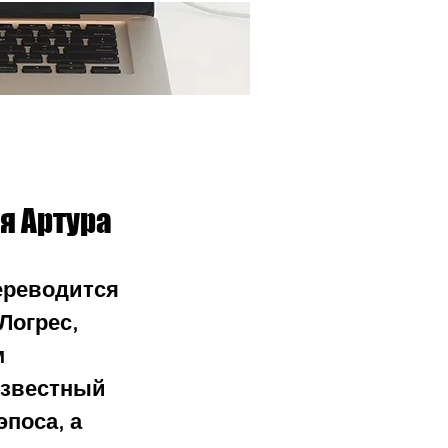
Ещё...
я Артура
ереводится 
Логрес, 
 
известный 
поса, а 