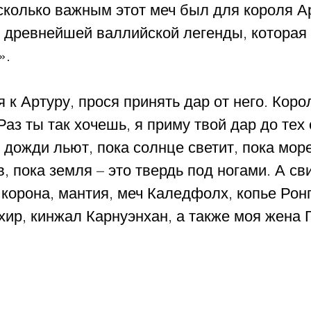
сколько важным этот меч был для короля Ар
з древнейшей валлийской легенды, которая
. 
 к Артуру, прося принять дар от него. Коро
Раз ты так хочешь, я приму твой дар до тех 
, дожди льют, пока солнце светит, пока мор
в, пока земля – это твердь под ногами. А с
 корона, мантия, меч Каледфолх, копье Рон
хир, кинжал Карнуэнхан, а также моя жена 