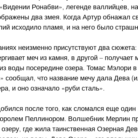
«Видении Ронабви», легенде валлийцев, на 
бражены два змея. Когда Артур обнажал св
лий исходило пламя, и на него было страшн
аниях неизменно присутствуют два сюжета: 
ргивает меч из камня, в другой – получает м
из воды посередине озера. Томас Мэлори в
» сообщал, что название мечу дала Дева (и
а, и оно означало «руби сталь». 
обился после того, как сломался еще один 
королем Пеллинором. Волшебник Мерлин п
 озеру, где жила таинственная Озерная Дева