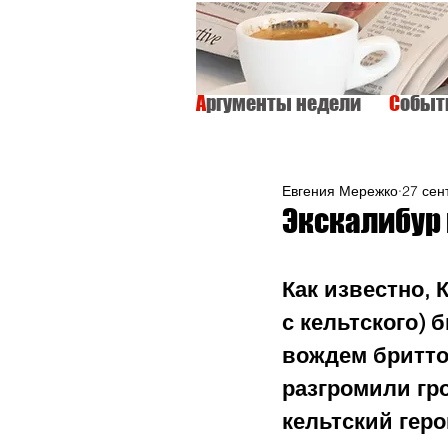
А
ргументы недели
С
обы
ВСЕ
ИНТЕРВЬЮ
ОБЩЕСТВО
Евгения Мережко
27 сент
Экскалибур 
Как известно, 
с кельтского) 
вождем бритто
разгромили гр
кельтский геро