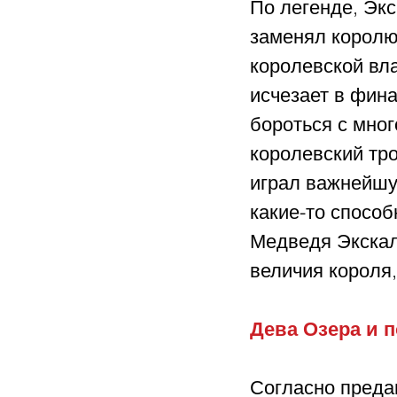
По легенде, Эк
заменял королю 
королевской вла
исчезает в фин
бороться с мно
королевский тро
играл важнейшую
какие-то способ
Медведя Экскал
величия короля
Дева Озера и 
Согласно предан