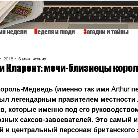
тия недели
Н
еделя и люди
З
агадки и тайны
КУЛЬТУРА
ИСТОРИЯ
ТАЙНЫ МИРА
Вкусно и просто
. 2018 г.
6 мин. чтения
и Кларент: мечи-близнецы корол
Король-Медведь (именно так имя Arthur п
был легендарным правителем местности 
в, которые именно под его руководством
озных саксов-завоевателей. Это самый 
й и центральный персонаж британского э