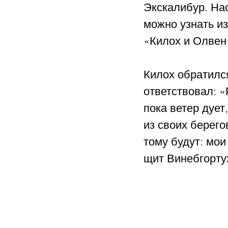
Экскалибур. На
можно узнать и
«Килох и Олвен»
Килох обратился
ответствовал: «
пока ветер дует
из своих берего
тому будут: мои
щит Винебгорту