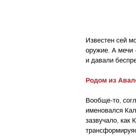
Известен сей м
оружие. А мечи 
и давали беспр
Родом из Авал
Вообще-то, согл
именовался Кал
зазвучало, как 
трансформируяс