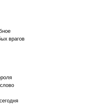
бное 
бых врагов 
ороля 
слово 
сегодня 