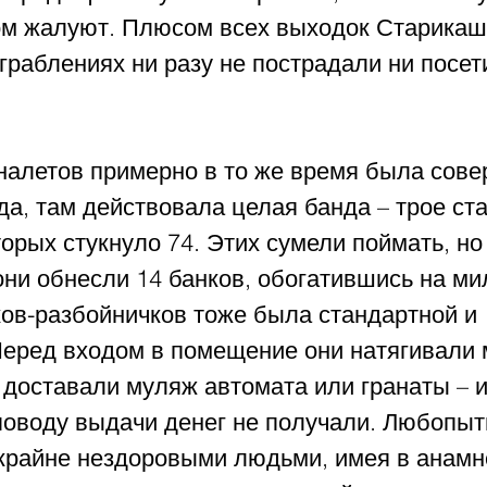
м жалуют. Плюсом всех выходок Старикашк
 ограблениях ни разу не пострадали ни посет
налетов примерно в то же время была сове
а, там действовала целая банда – трое ста
орых стукнуло 74. Этих сумели поймать, но
 они обнесли 14 банков, обогатившись на ми
ков-разбойничков тоже была стандартной и 
Перед входом в помещение они натягивали м
 доставали муляж автомата или гранаты – и
оводу выдачи денег не получали. Любопытн
 крайне нездоровыми людьми, имея в анамн