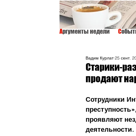
А
ргументы недели
С
обы
ВСЕ
ИНТЕРВЬЮ
ОБЩЕСТВО
Вадим Курлат
25 сент. 2
Старики-раз
продают на
Сотрудники Ин
преступность»
проявляют нез
деятельности. 