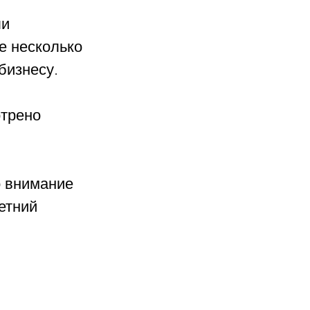
и 
е несколько 
бизнесу. 
трено 
о внимание 
етний 