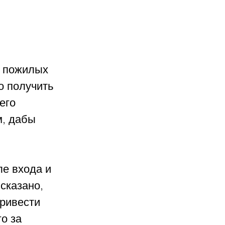
 пожилых 
о получить 
его 
м, дабы 
ле входа и 
сказано, 
ривести 
о за 