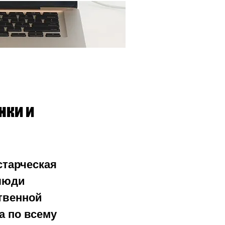
Ещё...
нки и
тарческая 
люди 
твенной 
а по всему 