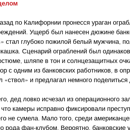
целом
назад по Калифорнии пронесся ураган ограб
еждений. Ущерб был нанесен дюжине банко
в» стал глубоко пожилой белый мужчина, п
кашка. Сценарий ограблений был одинаков
остюме, шляпе в тон и солнцезащитных очк
ор с одним из банковских работников, в оп
 «ствол» и предлагал немного поделиться 
о, дед ловко исчезал из операционного зал
 что камеры исправно фиксировали преступ
го не сумела. Мало того, среди американце
го рода фан-клубом. Вероятно, банковские 