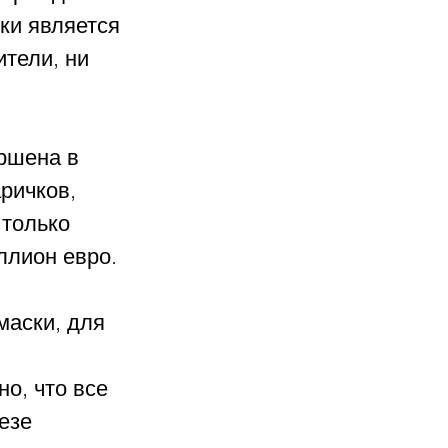
и является 
ители, ни 
ршена в 
ричков, 
 только 
ллион евро. 
аски, для 
 
о, что все 
езе 