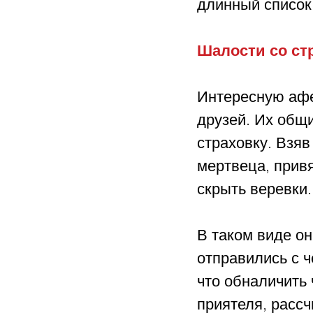
длинный список 
Шалости со ст
Интересную афе
друзей. Их общи
страховку. Взяв
мертвеца, привя
скрыть веревки.
В таком виде он
отправились с ч
что обналичить
приятеля, рассч