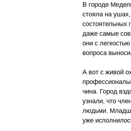
В городе Медель
стояла на ушах
состоятельных г
даже самые сов
они с легкостью
вопроса выноси
А вот с живой о
профессионалы,
чина. Город взд
узнали, что чле
людьми. Младши
уже исполнилос