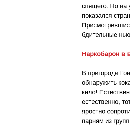
спящего. Но на
показался стран
Присмотревшись
бдительные нью
Наркобарон в 
В пригороде Го
обнаружить кока
кило! Естествен
естественно, то
яростно сопрот
парням из групп