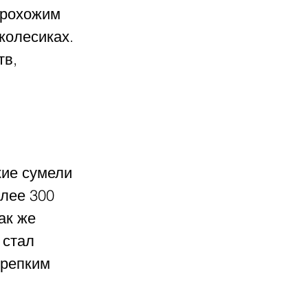
прохожим 
колесиках. 
в, 
ие сумели 
лее 300 
ак же 
 стал 
крепким 