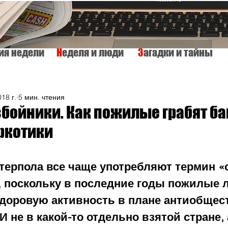
тия недели
Н
еделя и люди
З
агадки и тайны
КУЛЬТУРА
ИСТОРИЯ
ТАЙНЫ МИРА
Вкусно и просто
018 г.
5 мин. чтения
бойники. Как пожилые грабят ба
ркотики
терпола все чаще употребляют термин «с
, поскольку в последние годы пожилые 
доровую активность в плане антиобщес
И не в какой-то отдельно взятой стране, 