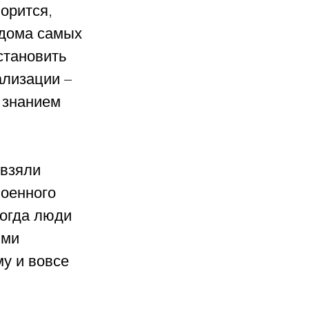
орится, 
дома самых 
становить 
лизации – 
 знанием 
 взяли 
оенного 
когда люди 
ыми 
у и вовсе 