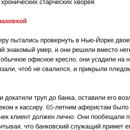
хронических старческих хворей.
раховкой
ру пытались провернуть в Нью-Йорке двое
й знакомый умер, и они решили вместо нег
 обычное офисное кресло, они усадили на н
зали, чтоб не свалился, и прикрыли пледо
 
и докатили труп до банка, оставили его воз
еком к кассиру. 65-летним аферистам было 
 чек клиент должен лично. Они пообещали п
итывая, что банковский служащий примет ег