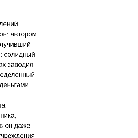
лений 
в; автором 
олучивший 
: солидный 
ах заводил 
ределенный 
деньгами. 
а. 
ника, 
в он даже 
учреждения 