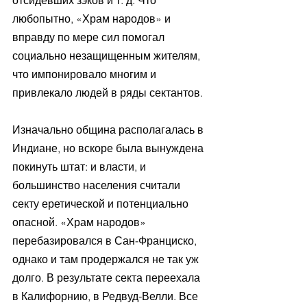
отсидевших зэков и т. д. Что 
любопытно, «Храм народов» и 
вправду по мере сил помогал 
социально незащищенным жителям, 
что импонировало многим и 
привлекало людей в ряды сектантов. 
Изначально община располагалась в 
Индиане, но вскоре была вынуждена 
покинуть штат: и власти, и 
большинство населения считали 
секту еретической и потенциально 
опасной. «Храм народов» 
перебазировался в Сан-Франциско, 
однако и там продержался не так уж 
долго. В результате секта переехала 
в Калифорнию, в Редвуд-Велли. Все 