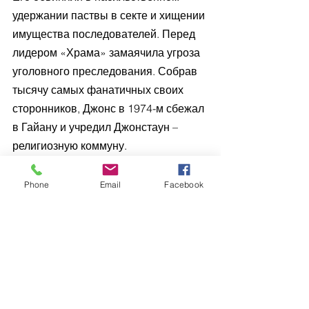
удержании паствы в секте и хищении 
имущества последователей. Перед 
лидером «Храма» замаячила угроза 
уголовного преследования. Собрав 
тысячу самых фанатичных своих 
сторонников, Джонс в 1974-м сбежал 
в Гайану и учредил Джонстаун – 
религиозную коммуну.
Сильно этот шаг ему не помог: слухи, 
Phone
Email
Facebook
причем отнюдь не положительные, 
все ширились и ширились. В 
результате родственники сектантов 
потребовали от властей проведения 
расследования. В ноябре 1978-го 
группа, состоявшая из журналистов 