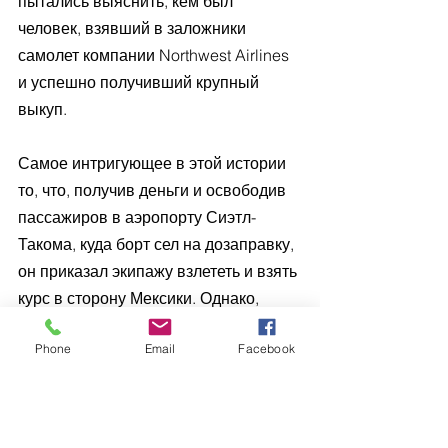
пытались выяснить, кем был 
человек, взявший в заложники 
самолет компании Northwest Airlines 
и успешно получивший крупный 
выкуп.
Самое интригующее в этой истории 
то, что, получив деньги и освободив 
пассажиров в аэропорту Сиэтл-
Такома, куда борт сел на дозаправку, 
он приказал экипажу взлететь и взять 
курс в сторону Мексики. Однако, 
когда самолет набрал высоту, 
Phone
Email
Facebook
преступник вместе с деньгами 
выпрыгнул с парашютом через 
хвостовые двери самолета, что само 
по себе считалось невозможным – на 