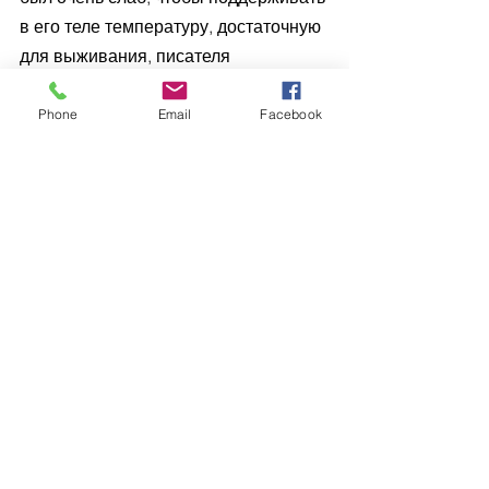
в его теле температуру, достаточную 
для выживания, писателя 
обкладывали горячими хлебными 
буханками.
Phone
Email
Facebook
Но мистические произведения 
Гоголя сыграли с ним злую шутку. До 
сих пор многие уверены, что 
писателя похоронили еще живым. 
Ходят слухи о поцарапанной изнутри 
крышке гроба, пропавшей голове, 
призрачном поезде, в котором ездит 
череп Гоголя, неестественной позе 
скелета, эксгумированного в 1931 
году…