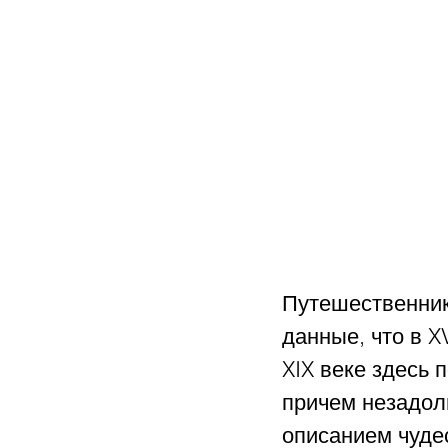
Путешественник
данные, что в X
XIX веке здесь
причем незадолг
описанием чудес