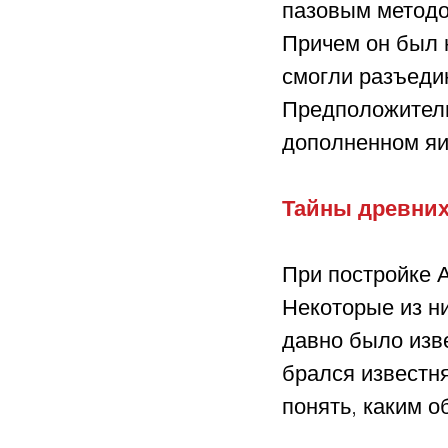
пазовым методо
Причем он был н
смогли разъеди
Предположитель
дополненном яи
Тайны древних
При постройке 
Некоторые из н
давно было изв
брался известня
понять, каким о