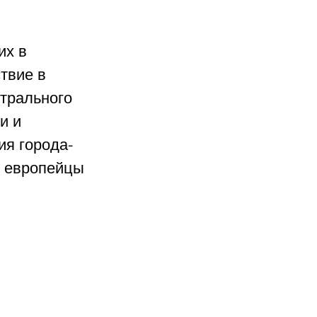
их в 
твие в 
трального 
и и 
ия города-
 европейцы 