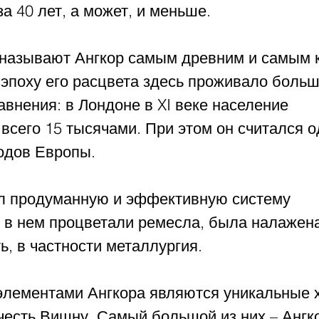
за 40 лет, а может, и меньше.
называют Ангкор самым древним и самым 
 эпоху его расцвета здесь проживало боль
авнения: в Лондоне в XI веке население 
всего 15 тысячами. При этом он считался о
одов Европы.
л продуманную и эффективную систему 
 в нем процветали ремесла, была налажена
, в частности металлургия.
ементами Ангкора являются уникальные 
есть Вишну. Самый большой из них – Ангко