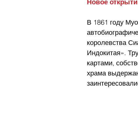
Новое открыти
В 1861 году Муо
автобиографиче
королевства Си
Индокитая». Тр
картами, собст
храма выдержан
заинтересовали