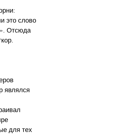
орни: 
и это слово 
о». Отсюда 
гкор.
еров 
р являлся 
 
раивал 
ре 
ые для тех 