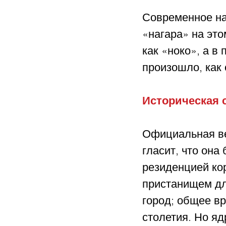
Современное наз
«нагара» на это
как «ноко», а в
произошло, как 
Историческая 
Официальная ве
гласит, что она
резиденцией кор
пристанищем дл
город; общее в
столетия. Но яд