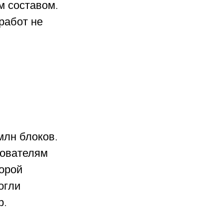
 составом. 
работ не 
лн блоков. 
ователям 
орой 
огли 
р.