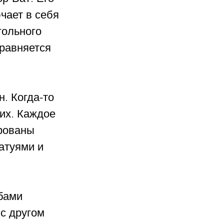
чает в себя 
гольного 
равняется 
. Когда-то 
их. Каждое 
рованы 
атуями и 
бами 
с другом 