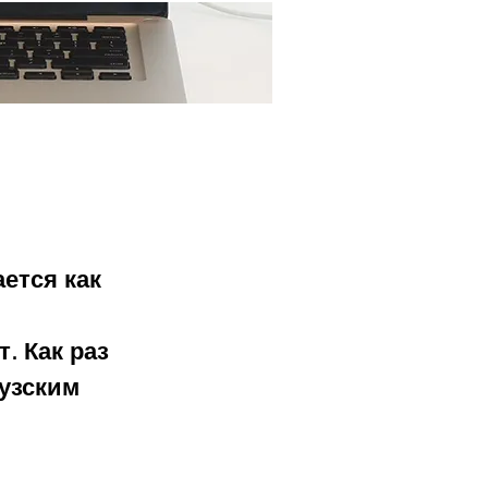
Ещё...
ется как 
. Как раз 
узским 