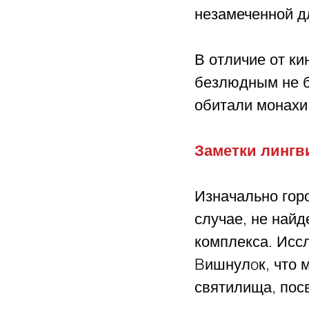
незамеченной д
В отличие от к
безлюдным не бы
обитали монахи 
Заметки лингв
Изначально гор
случае, не найд
комплекса. Исс
Bишнулoк, что м
святилища, пос