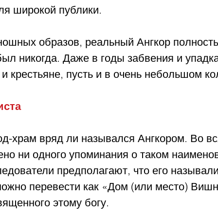
ля широкой публики.
иношных образов, реальный Ангкор полност
л никогда. Даже в годы забвения и упадка
и крестьяне, пусть и в очень небольшом ко
иста
од-храм вряд ли назывался Ангкором. Во вс
ено ни одного упоминания о таком наимено
ледователи предполагают, что его называли
ожно перевести как «Дом (или место) Вишну
вященного этому богу.