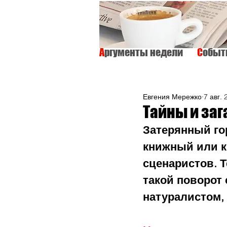
А
ргументы недели
С
обы
ВСЕ
ИНТЕРВЬЮ
ОБЩЕСТВО
Евгения Мережко
7 авг. 
Тайны и заг
Затерянный го
книжный или к
сценаристов. Т
такой поворот
натуралистом,