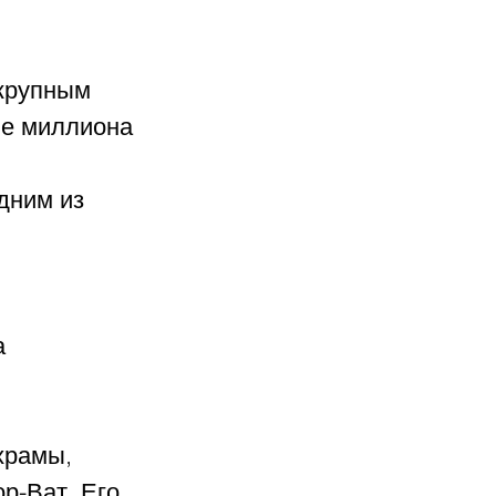
крупным 
ше миллиона 
дним из 
 
храмы, 
р-Ват. Его 