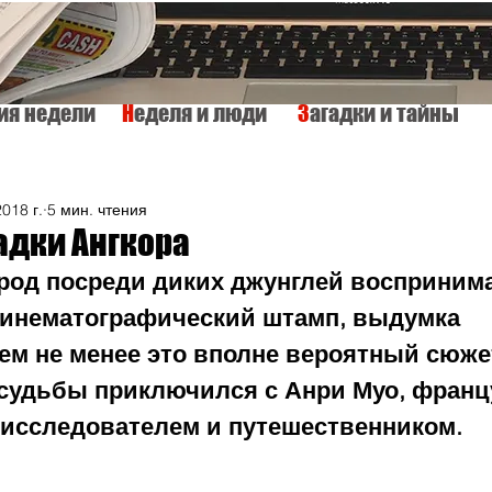
тия недели
Н
еделя и люди
З
агадки и тайны
КУЛЬТУРА
ИСТОРИЯ
ТАЙНЫ МИРА
Вкусно и просто
2018 г.
5 мин. чтения
адки Ангкора
род посреди диких джунглей воспринима
инематографический штамп, выдумка 
ем не менее это вполне вероятный сюжет
 судьбы приключился с Анри Муо, франц
 исследователем и путешественником.