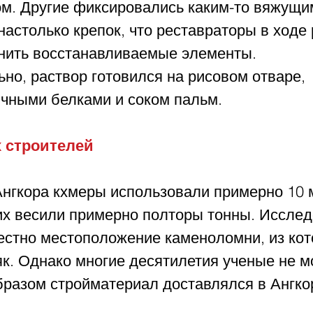
м. Другие фиксировались каким-то вяжущим
астолько крепок, что реставраторы в ходе 
нить восстанавливаемые элементы. 
но, раствор готовился на рисовом отваре, 
чными белками и соком пальм.
 строителей
Ангкора кхмеры использовали примерно 10 м
их весили примерно полторы тонны. Исслед
естно местоположение каменоломни, из кот
к. Однако многие десятилетия ученые не м
бразом стройматериал доставлялся в Ангко