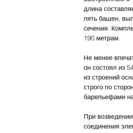
длина составляе
пять башен, вып
сечения. Компле
190 метрам.
Не менее впечат
он состоял из 5
из строений ос
строго по сторо
барельефами на
При возведении
соединения эле