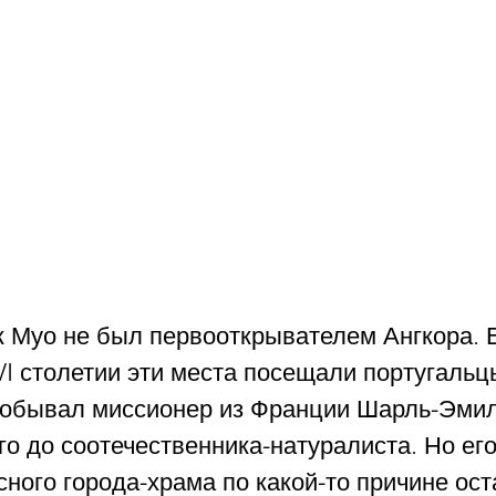
 Муо не был первооткрывателем Ангкора. Е
VI столетии эти места посещали португальцы
 побывал миссионер из Франции Шарль-Эмил
о до соотечественника-натуралиста. Но его 
ного города-храма по какой-то причине ост