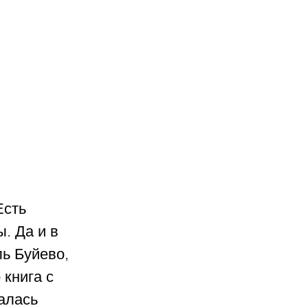
сть 
. Да и в 
ь Буйево, 
книга с 
алась 