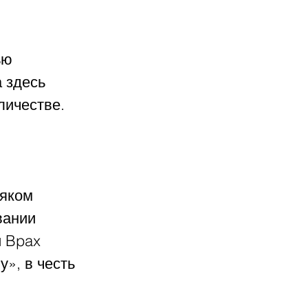
ью 
 здесь 
личестве.
яком 
вании 
 Bpax 
», в честь 