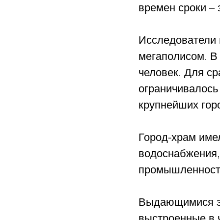
времен сроки – 
Исследователи 
мегаполисом. В
человек. Для ср
ограничивалось 
крупнейших гор
Город-храм име
водоснабжения,
промышленность
Выдающимися эл
выстроенные в ч