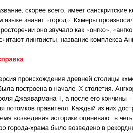
вание, скорее всего, имеет санскритские к
м языке значит «город». Кхмеры произносил
 просторечии оно звучало как «онгко», «ангк
считают лингвисты, название комплекса Ан
справка
рсия происхождения древней столицы кхм
 была построена в начале IX столетия. Ангко
оля Джаявармана II, а после его кончины –
я потомков правителя. Каждый из них дост
ремя возведения историки оценивают в четы
ро города-храма было возведено в рекордн