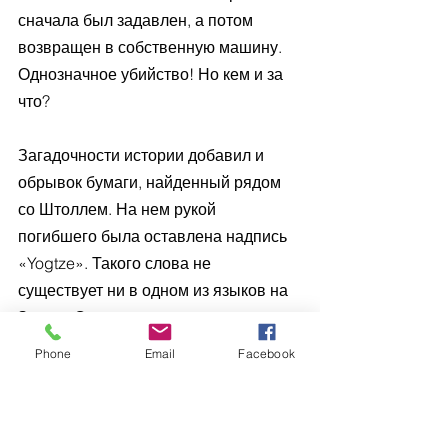
сначала был задавлен, а потом 
возвращен в собственную машину. 
Однозначное убийство! Но кем и за 
что?
Загадочности истории добавил и 
обрывок бумаги, найденный рядом 
со Штоллем. На нем рукой 
погибшего была оставлена надпись 
«Yogtze». Такого слова не 
существует ни в одном из языков на 
Земле. Опрос жены жертвы показал, 
что перед смертью, прежде чем уйти 
Phone
Email
Facebook
из дома, Гюнтер сказал, что кто-то 
теперь у него в руках, набросал 
загадочные знаки и убежал. Что 