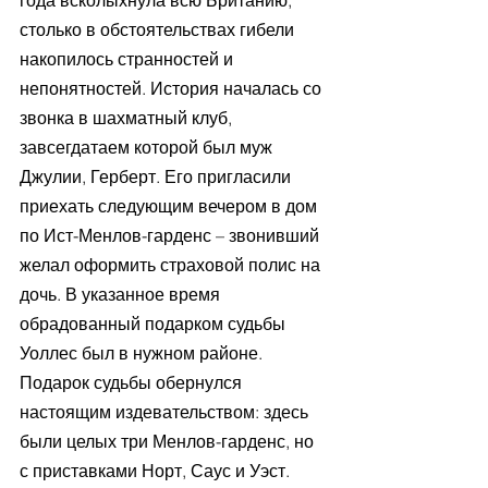
года всколыхнула всю Британию, 
столько в обстоятельствах гибели 
накопилось странностей и 
непонятностей. История началась со 
звонка в шахматный клуб, 
завсегдатаем которой был муж 
Джулии, Герберт. Его пригласили 
приехать следующим вечером в дом 
по Ист-Менлов-гарденс – звонивший 
желал оформить страховой полис на 
дочь. В указанное время 
обрадованный подарком судьбы 
Уоллес был в нужном районе. 
Подарок судьбы обернулся 
настоящим издевательством: здесь 
были целых три Менлов-гарденс, но 
с приставками Норт, Саус и Уэст. 