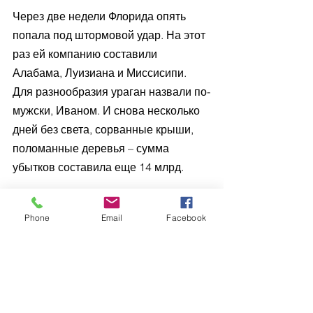
Через две недели Флорида опять 
попала под штормовой удар. На этот 
раз ей компанию составили 
Алабама, Луизиана и Миссисипи. 
Для разнообразия ураган назвали по-
мужски, Иваном. И снова несколько 
дней без света, сорванные крыши, 
поломанные деревья – сумма 
убытков составила еще 14 млрд.
Айк
Phone
Email
Facebook
Следующий примечательный ураган 
пронесся в 2008 по Техасу. 
Поначалу ему была присвоена 
четвертая степень опасности, но по 