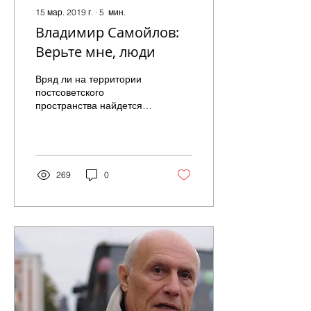
15 мар. 2019 г.
∙
5
мин.
Владимир Самойлов:
Верьте мне, люди
Вряд ли на территории
постсоветского
пространства найдется
хоть один зритель,
который не был бы
знаком с творчеством
народного артиста...
269
0