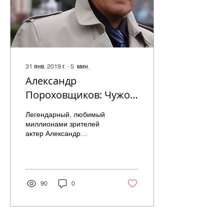
31 янв. 2019 г.
∙
5
мин.
Александр
Пороховщиков: Чужой
среди своих
Легендарный, любимый
миллионами зрителей
актер Александр
Пороховщиков был
истинным аристократом,
неоднозначным и
принципиальным как на...
90
0