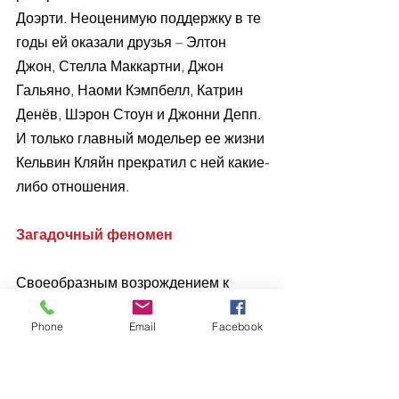
Доэрти. Неоценимую поддержку в те 
годы ей оказали друзья – Элтон 
Джон, Стелла Маккартни, Джон 
Гальяно, Наоми Кэмпбелл, Катрин 
Денёв, Шэрон Стоун и Джонни Депп. 
И только главный модельер ее жизни 
Кельвин Кляйн прекратил с ней какие-
либо отношения.
Загадочный феномен
Своеобразным возрождением к 
жизни для Кейт стало знакомство с 
Phone
Email
Facebook
рок-гитаристом инди-рок-дуэта The 
Kills Джейми Хинсом, который 
кардинально отличался от 