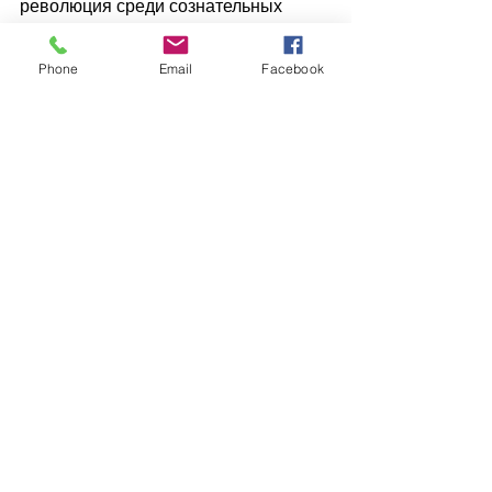
революция среди сознательных 
комсомольцев закончилась 
повальным сифилисом и случаями 
Phone
Email
Facebook
изнасилования, на которые уже 
невозможно было закрывать глаза. 
Тогда сверху пришла новая 
директива: «Семья – наше все», 
«Секса нет и не будет», 
«Пораскрепощались и хватит». 
Поменьше полового 
разнообразия!
Ушли годы на успокоение, и тут 
всплыл прекрасный лозунг «Мы 
пойдем своим путем». Поскольку 
путь сексуальной свободы оказался 