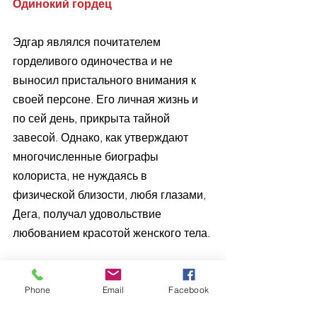
Одинокий гордец
Эдгар являлся почитателем 
горделивого одиночества и не 
выносил пристального внимания к 
своей персоне. Его личная жизнь и 
по сей день, прикрыта тайной 
завесой. Однако, как утверждают 
многочисленные биографы 
колориста, не нуждаясь в 
физической близости, любя глазами, 
Дега, получал удовольствие 
любованием красотой женского тела. 
Интересно, но когда натурщицу 
Сюзанну Валадон, не один раз 
Phone
Email
Facebook
позировавшую мастеру, репортеры 