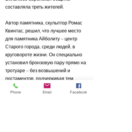
составляла треть жителей. 
Автор памятника, скульптор Ромас 
Квинтас, решил, что лучшее место 
для памятника Айболиту – центр 
Старого города, среди людей, в 
круговороте жизни. Он специально 
установил бронзовую пару прямо на 
тротуаре – без возвышений и 
постаментов, подчеркивая тем 
самым, что доктор и сейчас 
Phone
Email
Facebook
находится рядом с нами. И каждый 
прохожий при встрече может пожать 
ему руку.