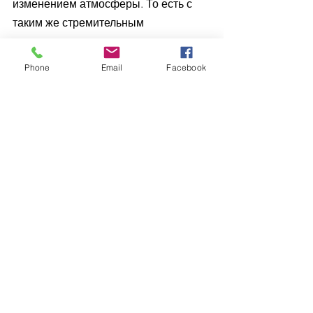
изменением атмосферы. То есть с 
таким же стремительным 
похолоданием.
Phone
Email
Facebook
Еще одно возможное последствие – 
безвозвратное разрушение 
озонового слоя. По мнению доктора 
Бертель, климат при этом изменится 
жестко и непредсказуемо. 
Вероятность выживания высших 
организмов при всех подобных 
катаклизмах крайне низка.
И эти прогнозы касаются только 
нарушений ионосферы. 
Если будет затронута тектоника, 