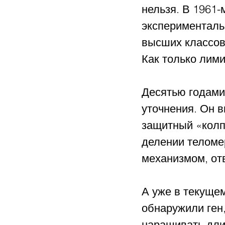
нельзя. В 1961-
экспериментальн
высших классов,
Как только лими
Десятью годами
уточнения. Он в
защитный «колп
делении теломер
механизмом, от
А уже в текуще
обнаружили ген
наращивать дли