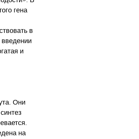
ого гена 
ствовать в 
о введении 
гатая и 
ута. Они 
синтез 
евается. 
дена на 