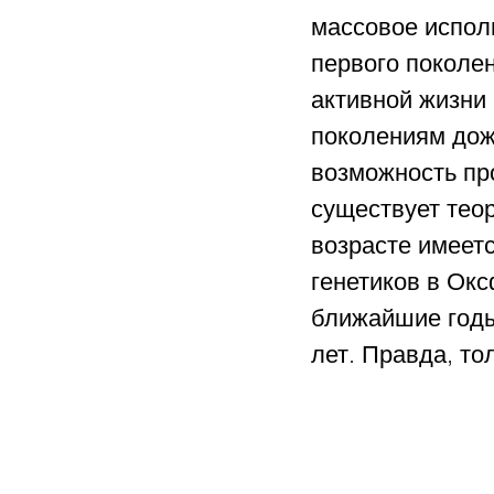
массовое испол
первого поколе
активной жизни 
поколениям дожи
возможность про
существует теор
возрасте имеетс
генетиков в Ок
ближайшие годы 
лет. Правда, то