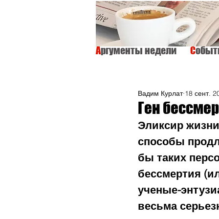
А
ргументы недели
С
обы
ВСЕ
ИНТЕРВЬЮ
ОБЩЕСТВО
Вадим Курлат
18 сент. 2
Ген бессме
Эликсир жизни
способы продл
бы таких персо
бессмертия (ил
ученые-энтузи
весьма серьез