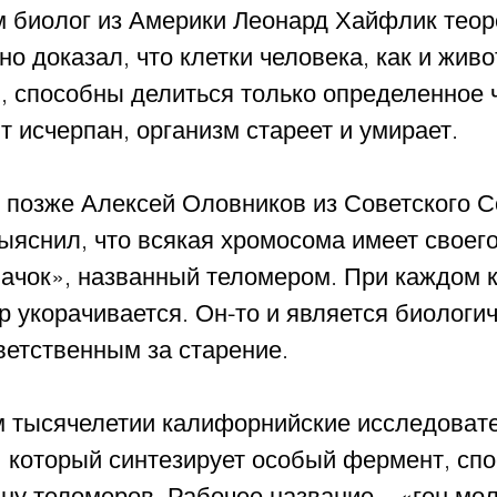
м биолог из Америки Леонард Хайфлик теор
о доказал, что клетки человека, как и живо
 способны делиться только определенное ч
т исчерпан, организм стареет и умирает.
 позже Алексей Оловников из Советского С
ыяснил, что всякая хромосома имеет своего
ачок», названный теломером. При каждом 
 укорачивается. Он-то и является биологи
ветственным за старение.
м тысячелетии калифорнийские исследовате
, который синтезирует особый фермент, сп
ну теломеров. Рабочее название – «ген мол