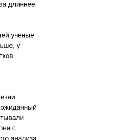
за длиннее, 
ей ученые 
ьше, у 
тков.
езни 
неожиданный 
ытывали 
они с 
ого анализа 