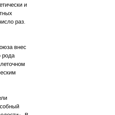
етически и 
тных 
исло раз. 
оюза внес 
 рода 
клеточном 
ческим 
ли 
особный 
одости». В 