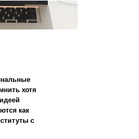
Ещё...
инальные 
мнить хотя 
 идеей 
ются как 
ституты с 