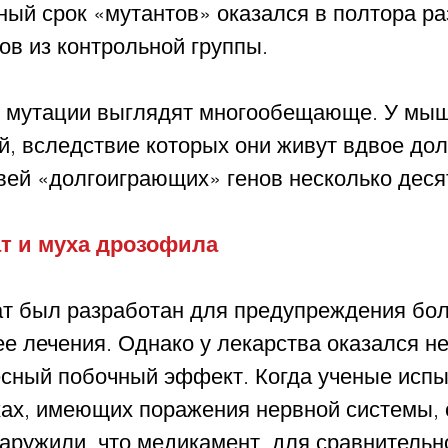
ый срок «мутантов» оказался в полтора ра
ов из контрольной группы.
 мутации выглядят многообещающе. У мыш
, вследствие которых они живут вдвое дол
вей «долгоиграющих» генов несколько деся
т и муха дрозофила
т был разработан для предупреждения бол
ее лечения. Однако у лекарства оказался 
есный побочный эффект. Когда ученые исп
хах, имеющих поражения нервной системы, 
аружили, что медикамент, для сравнительн