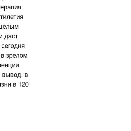
ерапия 
тилетия 
 целым 
и даст 
 сегодня 
 в зрелом 
ренции 
вывод: в 
зни в 120 