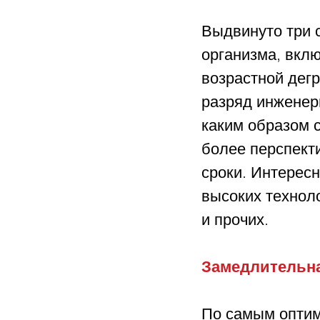
Выдвинуто три с
организма, вклю
возрастной дегр
разряд инженерн
каким образом с
более перспект
сроки. Интерес
высоких технол
и прочих.
Замедлительна
По самым оптим