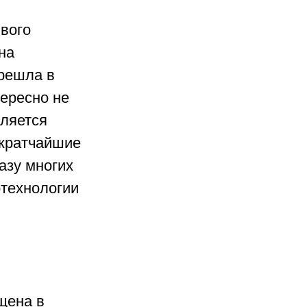
вого 
на 
решла в 
ересно не 
ляется 
 кратчайшие 
азу многих 
технологии 
щена в 