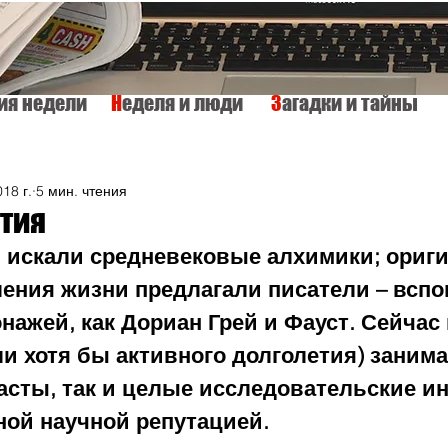
тия недели
Н
еделя и люди
З
агадки и тайны
КУЛЬТУРА
ИСТОРИЯ
ТАЙНЫ МИРА
Вкусно и просто
018 г.
5 мин. чтения
ртия
 искали средневековые алхимики; ориг
ения жизни предлагали писатели – вспо
нажей, как Дориан Грей и Фауст. Сейчас
и хотя бы активного долголетия) занима
асты, так и целые исследовательские ин
ной научной репутацией. 