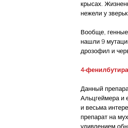
крысах. Жизненн
нежели у зверьк
Вообще, генные
нашли 9 мутаций
дрозофил и чер
4-фенилбутира
Данный препара
Альцгеймера и 
и весьма интер
препарат на му
удивлением обн