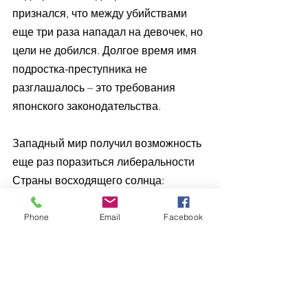
признался, что между убийствами 
еще три раза нападал на девочек, но 
цели не добился. Долгое время имя 
подростка-преступника не 
разглашалось – это требования 
японского законодательства.
Западный мир получил возможность 
еще раз поразиться либеральности 
Страны восходящего солнца: 
малолетний маньяк отсидел всего 
семь лет, в 2004 году вышел 
Phone
Email
Facebook
условно, а в 2005-м – окончательно. 
Не стали препятствием даже 
неоднократные высказывания 
серийника: он обещал убить по 