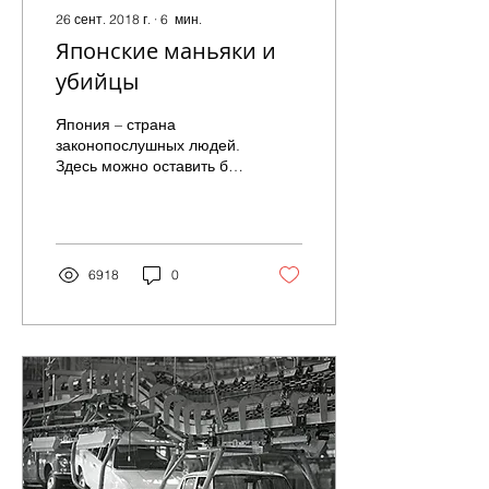
26 сент. 2018 г.
∙
6
мин.
Японские маньяки и
убийцы
Япония – страна
законопослушных людей.
Здесь можно оставить без
присмотра велосипед – и
через неделю найти его
на том же месте, причем
в...
6918
0