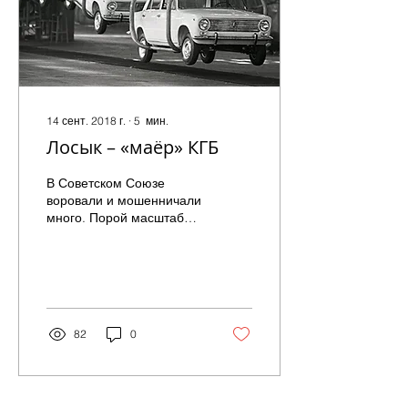
14 сент. 2018 г.
∙
5
мин.
Лосык – «маёр» КГБ
В Советском Союзе
воровали и мошенничали
много. Порой масштабы
аферы поражали даже
опытных
правоохранителей.
Бывало, ушлые
хитрецы...
82
0