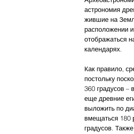
астрономия древ
жившие на Земле
расположении и 
отображаться н
календарях.
Как правило, с
постольку поско
360 градусов – 
еще древние еги
выложить по диа
вмещаться 180 р
градусов. Также