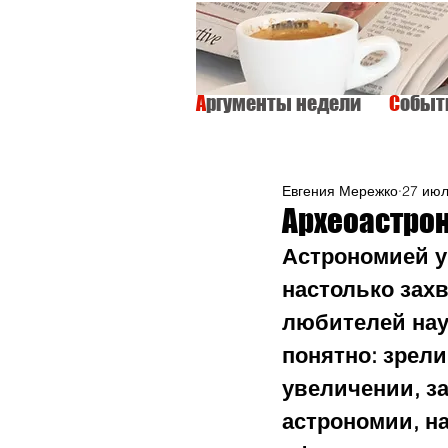
А
ргументы недели
С
обы
ВСЕ
ИНТЕРВЬЮ
ОБЩЕСТВО
Евгения Мережко
27 июл
Археоастрон
Астрономией у 
настолько зах
любителей нау
понятно: зрели
увеличении, за
астрономии, на