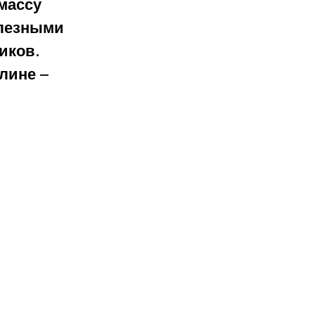
массу 
олезными 
иков. 
лине – 