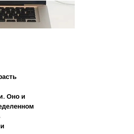
Ещё...
расть 
. Оно и 
ределенном 
 
и 