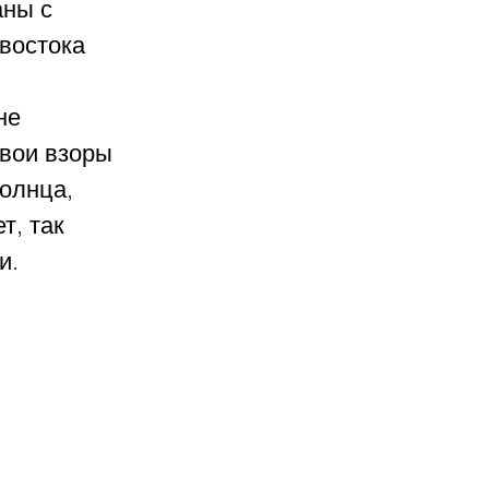
ны с 
востока 
не 
вои взоры 
олнца, 
т, так 
и. 