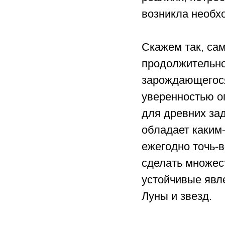
возникла необх
Скажем так, сам
продолжительно
зарождающегося
уверенностью оп
для древних за
обладает каким
ежегодно точь-
сделать множест
устойчивые явле
Луны и звезд.