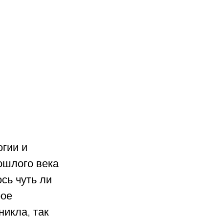
гии и 
ошлого века 
сь чуть ли 
ое 
икла, так 