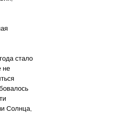
ая 
 
года стало 
 не 
ться 
бовалось 
ти 
ии Солнца, 