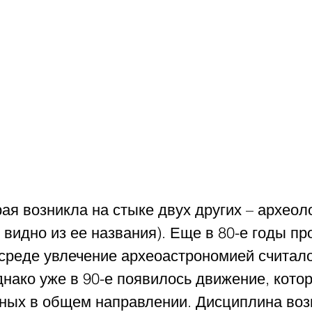
рая возникла на стыке двух других – археоло
 видно из ее названия). Еще в 80-е годы пр
среде увлечение археоастрономией считало
нако уже в 90-е появилось движение, котор
ных в общем направлении. Дисциплина возн