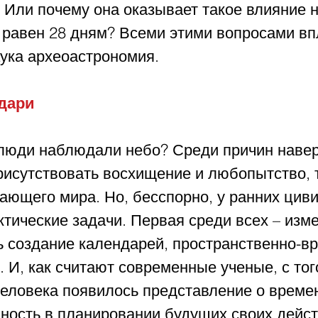
 Или почему она оказывает такое влияние н
 равен 28 дням? Всеми этими вопросами вп
аука археоастрономия.
дари
люди наблюдали небо? Среди причин навер
исутствовать восхищение и любопытство, т
ающего мира. Но, бесспорно, у ранних цив
тические задачи. Первая среди всех – изм
ь создание календарей, пространственно-в
 И, как считают современные ученые, с тог
 человека появилось представление о време
ность в планировании будущих своих дейст