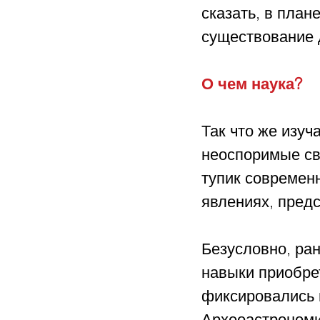
сказать, в план
существование 
О чем наука?
Так что же изуч
неоспоримые св
тупик современ
явлениях, пред
Безусловно, ран
навыки приобре
фиксировались в
Археоастрономия