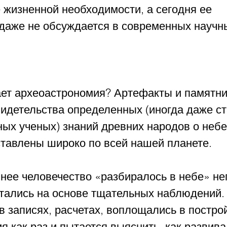
е жизненной необходимости, а сегодня ее 
даже не обсуждается в современных научны
ает археоастрономия? Артефакты и памятник
идетельства определенных (иногда даже ст
ных ученых) знаний древних народов о неб
ставлены широко по всей нашей планете.
нее человечество «разбиралось в небе» неп
тались на основе тщательных наблюдений. 
 записях, расчетах, воплощались в построй
 как раз и пытается выяснить, как развива