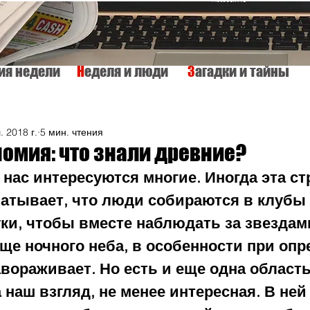
тия недели
Н
еделя и люди
З
агадки и тайны
КУЛЬТУРА
ИСТОРИЯ
ТАЙНЫ МИРА
Вкусно и просто
. 2018 г.
5 мин. чтения
омия: что знали древние?
нас интересуются многие. Иногда эта ст
ватывает, что люди собираются в клубы 
ки, чтобы вместе наблюдать за звездами
ще ночного неба, в особенности при оп
вораживает. Но есть и еще одна область
 наш взгляд, не менее интересная. В ней 