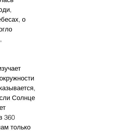
юди, 
бесах, о 
огло 
, 
зучает 
 окружности 
казывается, 
если Солнце 
ет 
в 360 
нам только 