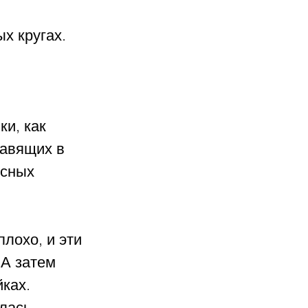
х кругах.
и, как 
авящих в 
есных 
лохо, и эти 
А затем 
ках. 
лась 