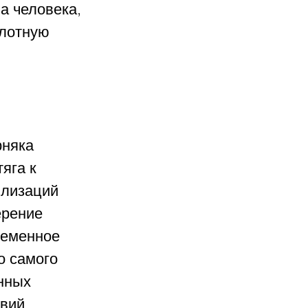
а человека, 
лотную 
няка 
яга к 
илизаций 
ерение 
ременное 
о самого 
нных 
вий, 