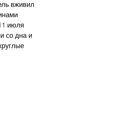
ель вживил 
инами 
11 июля 
 со дна и 
круглые 