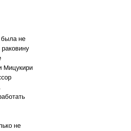
 была не 
 раковину 
 
и Мицукири 
ссор 
 
работать 
ько не 