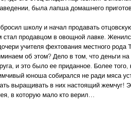
аведении, была лапша домашнего приготов
и бросил школу и начал продавать отцовску
м стал продавцом в овощной лавке. Женилс
дочери учителя фехтования местного рода Т
инаем об этом? Дело в том, что деньги на
уга, и это было ее приданное. Более того, 
мчивый юноша собирался не ради мяса уст
ать выращивать в них настоящий жемчуг! Э
тея, в которую мало кто верил…