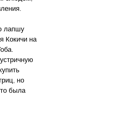
ления.
ю лапшу 
я Кокичи на 
оба. 
 устричную 
купить 
риц, но 
то была 