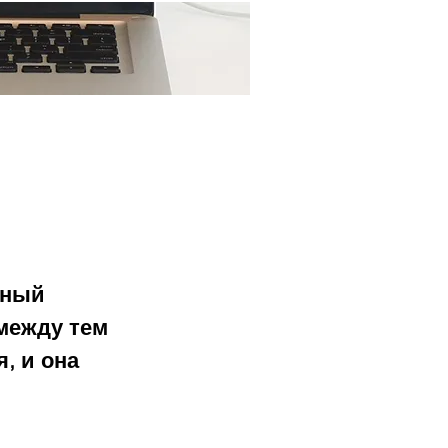
Ещё...
нный 
между тем 
, и она 