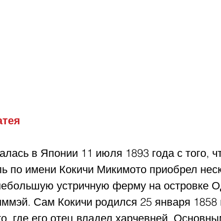
атея
алась в Японии 11 июля 1893 года с того, ч
ь по имени Кокичи Микимото приобрел нес
небольшую устричную ферму на островке О
ммэй. Сам Кокичи родился 25 января 1858 
о, где его отец владел харчевней. Основны