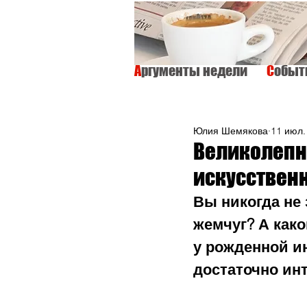
А
ргументы недели
С
обы
ВСЕ
ИНТЕРВЬЮ
ОБЩЕСТВО
Юлия Шемякова
11 июл.
Великолепн
искусствен
Вы никогда не
жемчуг? А како
у рожденной и
достаточно ин