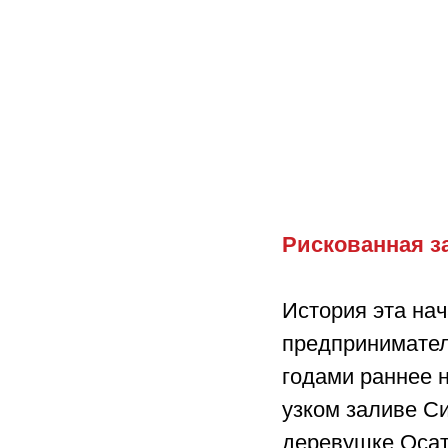
Рискованная з
История эта нач
предпринимател
годами раннее 
узком заливе Си
деревушке Осат