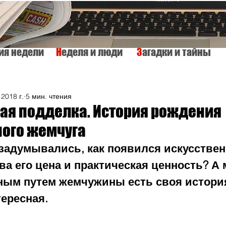
тия недели
Н
еделя и люди
З
агадки и тайны
КУЛЬТУРА
ИСТОРИЯ
ТАЙНЫ МИРА
Вкусно и просто
 2018 г.
5 мин. чтения
ая подделка. История рождения
ного жемчуга
 задумывались, как появился искусстве
ва его цена и практическая ценность? А 
ным путем жемчужины есть своя история
тересная.