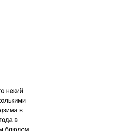
то некий 
колькими 
дзима в 
года в 
м блюдом, 