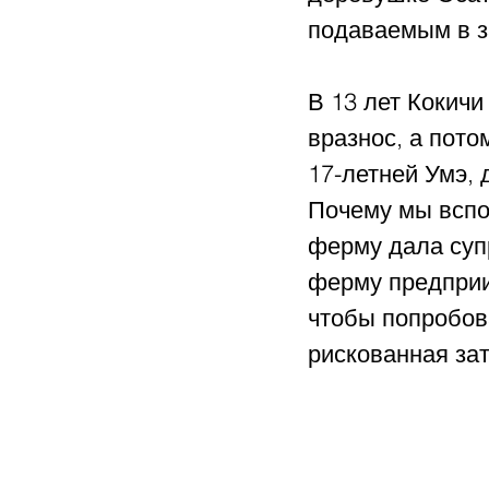
подаваемым в з
В 13 лет Кокич
вразнос, а пото
17-летней Умэ, 
Почему мы вспом
ферму дала супр
ферму предприи
чтобы попробов
рискованная за