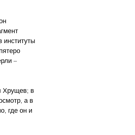
он 
агмент 
в институты 
пятеро 
рли – 
 Хрущев; в 
смотр, а в 
, где он и 