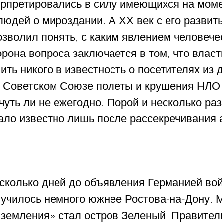
ерпретировались в силу имеющихся на моме
людей о мироздании. А ХХ век с его развит
зволил понять, с каким явлением человече
орона вопроса заключается в том, что власт
ить никого в известность о посетителях из д
е Советском Союзе полеты и крушения НЛО
уть ли не ежегодно. Порой и несколько раз 
ало известно лишь после рассекречивания 
есколько дней до объявления Германией в
училось немного южнее Ростова-на-Дону. 
иземления» стал остров Зеленый. Правител