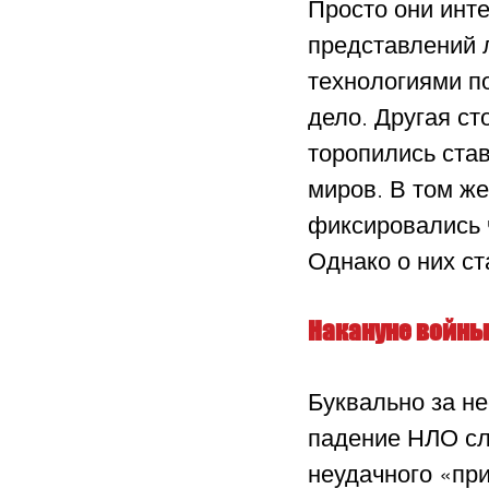
Просто они инт
представлений 
технологиями по
дело. Другая ст
торопились став
миров. В том ж
фиксировались ч
Однако о них ст
Накануне войны
Буквально за н
падение НЛО сл
неудачного «пр