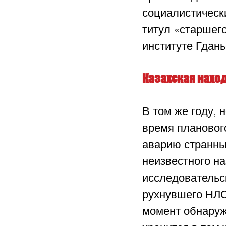
социалистически
титул «старшего
институте Гдань
Казахская нахо
В том же году, 
время плановог
аварию странны
неизвестного н
исследовательс
рухнувшего НЛО 
момент обнаруж