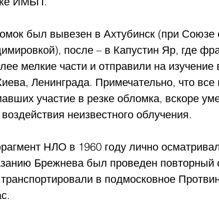
 же ИМБП.
омок был вывезен в Ахтубинск (при Союзе 
мировкой), после – в Капустин Яр, где фр
лее мелкие части и отправили на изучение 
иева, Ленинграда. Примечательно, что все 
авших участие в резке обломка, вскоре уме
т воздействия неизвестного облучения.
рагмент НЛО в 1960 году лично осматривал
азанию Брежнева был проведен повторный о
транспортировали в подмосковное Протвино
с.