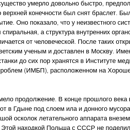
существо умерло довольно быстро, предпол
его верхней конечности был снят браслет. Бы
тие. Оно показало, что у неизвестного сис
спиральная, а структура внутренних орган
ичается от человеческой. После таких откр
ветским ученым и доставлен в Москву. Име
станки до сих пор хранятся в Институте мед
проблем (ИМБП), расположенном на Хорош
мело продолжение. В конце прошлого века 
от в Гдыне под слоем ила и донного мусора
шой осколок летательного аппарата внезем
 Этой находкой Польша с СССР не поделил