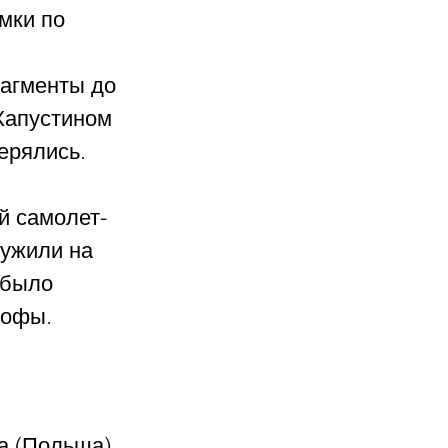
мки по 
агменты до 
Капустином 
ерялись.
й самолет-
ружили на 
 было 
рофы.
а (Польша) 