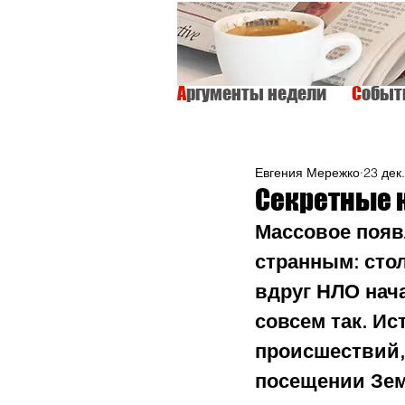
А
ргументы недели
С
обы
ВСЕ
ИНТЕРВЬЮ
ОБЩЕСТВО
Евгения Мережко
23 дек.
Секретные 
Массовое появ
странным: сто
вдруг НЛО нача
совсем так. И
происшествий,
посещении Зем