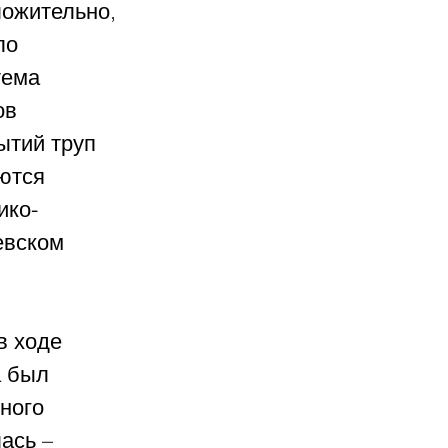
ожительно, 
ло 
тема 
ов 
ытий труп 
ются 
ико-
евском 
в ходе 
 был 
ного 
ась – 