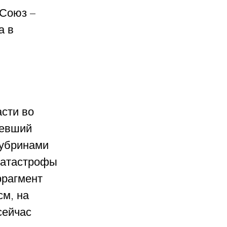
Союз – 
а в 
сти во 
евший 
зубринами 
катастрофы 
фрагмент 
м, на 
сейчас 