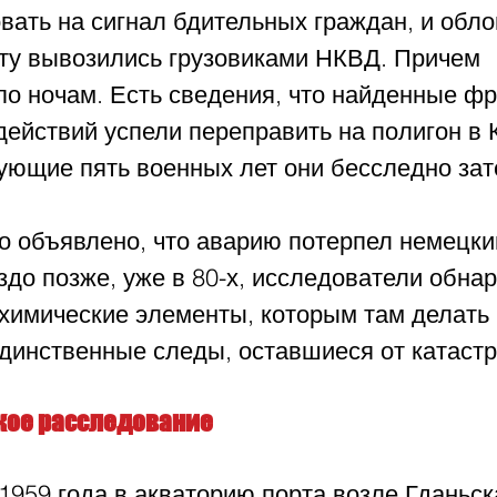
вать на сигнал бдительных граждан, и обло
ту вывозились грузовиками НКВД. Причем 
по ночам. Есть сведения, что найденные фр
действий успели переправить на полигон в 
дующие пять военных лет они бесследно зат
 объявлено, что аварию потерпел немецки
здо позже, уже в 80-х, исследователи обна
 химические элементы, которым там делать
 единственные следы, оставшиеся от катаст
кое расследование
1959 года в акваторию порта возле Гданьск