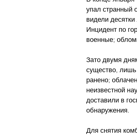
упал странный 
видели десятки
Инцидент по го
военные; облом
Зато двумя дня
существо, лишь
ранено; облаче
неизвестной нау
доставили в гос
обнаружения. 
Для снятия ком