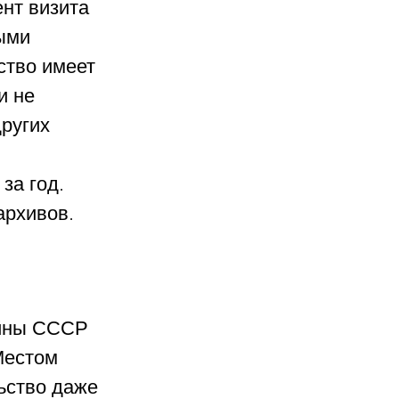
нт визита 
ыми 
ство имеет 
и не 
ругих 
 
за год. 
архивов.
ойны СССР 
Местом 
ьство даже 