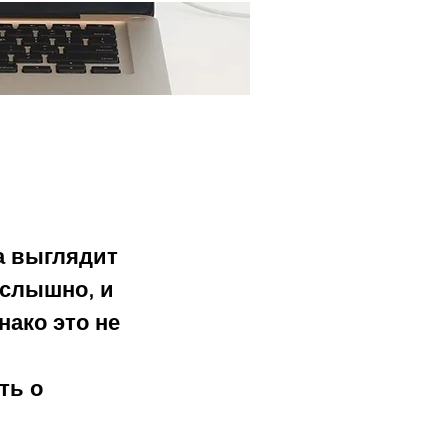
Ещё...
а выглядит 
слышно, и 
ако это не 
ть о 