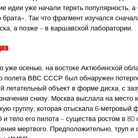
е идеи уже начали терять популярность, а 
 брата». Так что фрагмент изучался сначал
ска, а позже – в варшавской лаборатории.
дка
но уже осенью, на востоке Актюбинской обла
о полета ВВС СССР был обнаружен потерп
й летательный объект в форме диска, с за
азначения снизу. Москва выслала на место 
кую группу, которая отыскала 6-метровый 
и тело его пилота – существа ростом в 80 с
ения мертвого. Предположительно, труп и 