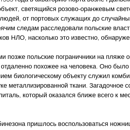
объект, светящийся розово-оранжевым свето
 людей, от портовых служащих до случайны
рячим следам расследовали польские власт
ков НЛО, насколько это известно, обнаруже
ми позже польские пограничники на пляже 
 отдаленно похожее на человека. Оно было
нием биологическому объекту служил комби
ке металлизированной ткани. Загадочное с
питаль, который оказался ближе всего к мес
бинезона пришлось воспользоваться ножни