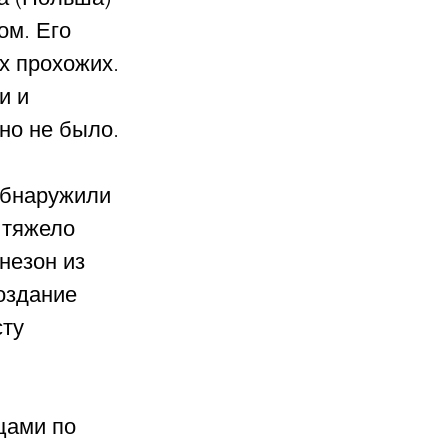
м. Его 
х прохожих. 
и и 
но не было.
обнаружили 
 тяжело 
незон из 
оздание 
ту 
цами по 