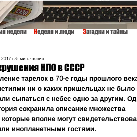
тия недели
Н
еделя и люди
З
агадки и тайны
КУЛЬТУРА
ИСТОРИЯ
ТАЙНЫ МИРА
Вкусно и просто
 2017 г.
5 мин. чтения
крушения НЛО в СССР
ление тарелок в 70-е годы прошлого век
летиями ни о каких пришельцах не было 
ли сыпаться с небес одно за другим. Одн
стория сохранила описание множества 
 которые вполне могут свидетельствова
ли инопланетными гостями. 