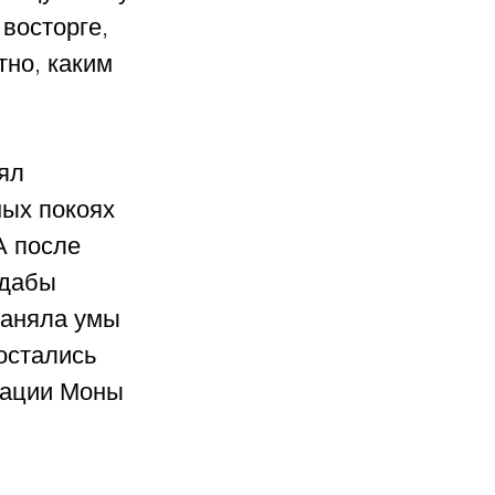
восторге, 
но, каким 
ял 
ых покоях 
А после 
 дабы 
заняла умы 
остались 
зации Моны 