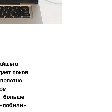
Ещё...
айшего 
дает покоя 
полотно 
ом 
, больше 
 «побили» 