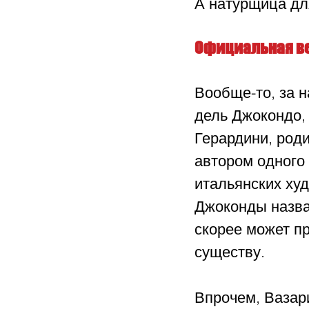
А натурщица для
Официальная в
Вообще-то, за н
дель Джокондо, 
Герардини, род
автором одного
итальянских ху
Джоконды назвал
скорее может п
существу. 
Впрочем, Вазар