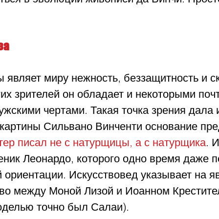
за
 являет миру нежность, беззащитность и ск
гих зрителей он обладает и некоторыми почт
жскими чертами. Такая точка зрения дала 
картины Сильвано Винченти основание пре
тер писал не с натурщицы, а с натурщика
. 
еник Леонардо, которого одно время даже 
 ориентации. Искусствовед указывает на я
во между Моной Лизой и Иоанном Крестите
оделью точно был Салаи).