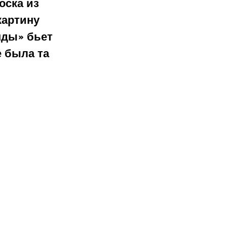
оска из 
картину 
нды» бьет 
 была та 