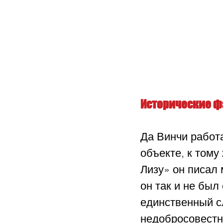
Исторические 
Да Винчи работ
объекте, к тому
Лизу» он писал 
он так и не был 
единственный сл
недобросовестн