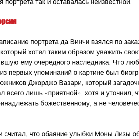
 портрета так и оставалась неизвестной.
ерсия
аписание портрета да Винчи взялся по заказ
который хотел таким образом уважить свою
ившую ему очередного наследника. Что люб
 из первых упоминаний о картине был биог
дожников Джорджо Вазари, который загадоч
 всего лишь «приятной», хотя и уточнил, ч
ринадлежать божественному, а не человече
и считал, что обаяние улыбки Моны Лизы о