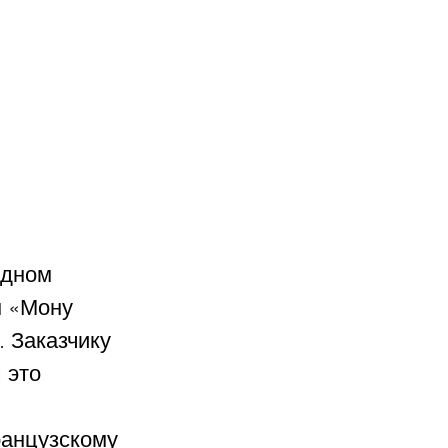
одном 
м «Мону 
 Заказчику 
 это 
ранцузскому 