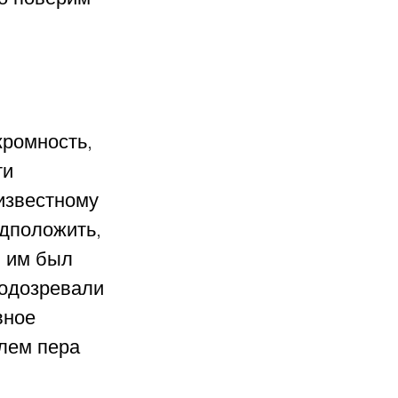
ромность, 
и 
известному 
дположить, 
И им был 
подозревали 
вное 
лем пера 