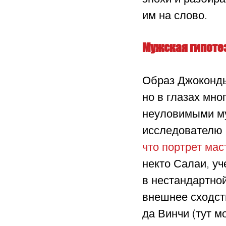
им на слово.
Мужская гипоте
Образ Джоконды
но в глазах мно
неуловимыми му
исследователю 
что портрет мас
некто Салаи, уч
в нестандартной
внешнее сходст
да Винчи (тут м