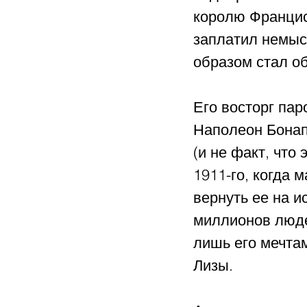
королю Франциск
заплатил немысл
образом стал о
Его восторг пар
Наполеон Бонап
(и не факт, что
1911-го, когда 
вернуть ее на и
миллионов людей
лишь его мечта
Лизы.