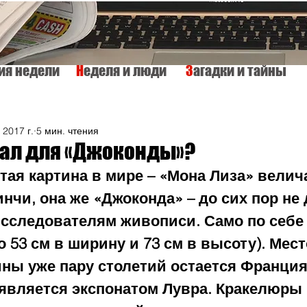
тия недели
Н
еделя и люди
З
агадки и тайны
КУЛЬТУРА
ИСТОРИЯ
ТАЙНЫ МИРА
Вкусно и просто
 2017 г.
5 мин. чтения
вал для «Джоконды»?
тая картина в мире – «Мона Лиза» велич
нчи, она же «Джоконда» – до сих пор не 
сследователям живописи. Само по себе 
о 53 см в ширину и 73 см в высоту). Мест
ины уже пару столетий остается Франция
 является экспонатом Лувра. Кракелюры