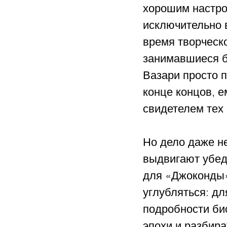
хорошим настро
исключительно в
время творческо
занимавшиеся б
Вазари просто п
конце концов, е
свидетелем тех 
Но дело даже не
выдвигают убед
для «Джоконды»
углубляться: дл
подробности био
эпохи и разбир