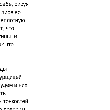
себе, рисуя 
 лире во 
 вплотную 
, что 
тины. В 
к что 
еды 
турщицей 
удем в них 
ть 
 тонкостей 
о поверим 