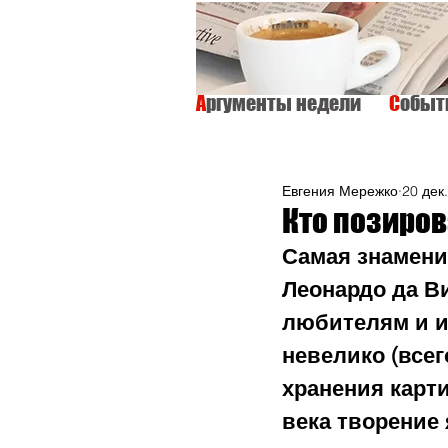
А
ргументы недели
С
обы
ВСЕ
ИНТЕРВЬЮ
ОБЩЕСТВО
Евгения Мережко
20 дек.
Кто позиро
Самая знамени
Леонардо да Ви
любителям и и
невелико (всег
хранения карт
века творение