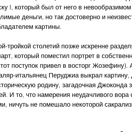
у I, который был от него в невообразимом 
имые деньги, но так достоверно и неизвест
бладателем картины.
ой-тройкой столетий позже искренне раздел
арт, который поместил портрет в собственн
 этот поступок привел в восторг Жозефину). 
маляр-итальянец Перуджиа выкрал картину,
сторическую родину, загадочная Джоконда 
. И то, что намерения неудачливого вора 
ми, ничуть не помешало некоторой сакрали