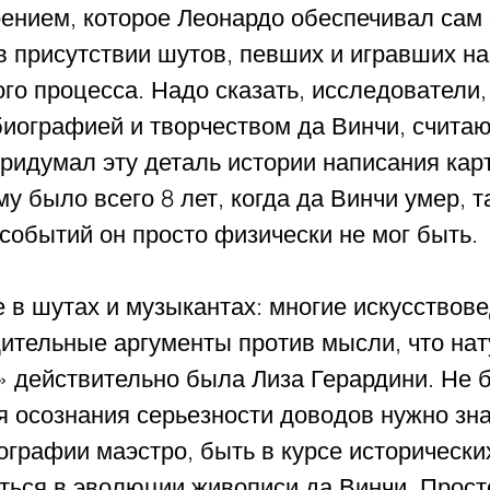
ением, которое Леонардо обеспечивал сам 
 присутствии шутов, певших и игравших на
го процесса. Надо сказать, исследователи,
иографией и творчеством да Винчи, считают
ридумал эту деталь истории написания кар
му было всего 8 лет, когда да Винчи умер, та
событий он просто физически не мог быть.
 в шутах и музыкантах: многие искусствов
ительные аргументы против мысли, что на
 действительно была Лиза Герардини. Не б
я осознания серьезности доводов нужно зна
графии маэстро, быть в курсе исторических
аться в эволюции живописи да Винчи. Прост