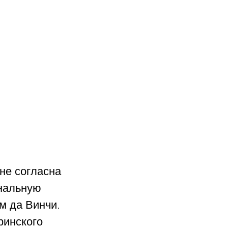
не согласна 
нальную 
м да Винчи. 
инского 