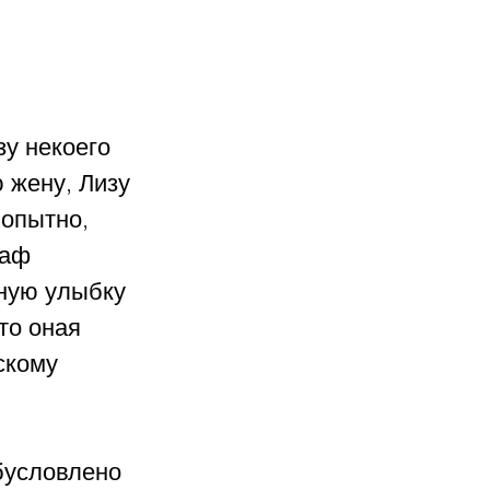
у некоего 
 жену, Лизу 
опытно, 
раф 
ную улыбку 
то оная 
скому 
бусловлено 