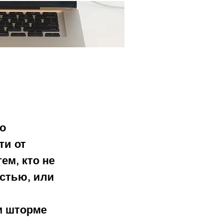
Ещё...
о 
ти от 
м, кто не 
стью, или 
м шторме 