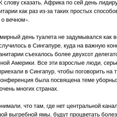
К слову сказать, Африка по сей день лидиру
тарии как раз из-за таких простых способо
о вечном». 
мирный день туалета не задумывался как в
 случилось в Сингапуре, куда на важную ко
нитарии съехалось более двухсот делегато
ной Америки. Все эти взрослые люди, серь
риехали в Сингапур, чтобы поговорить на 
 конференция была посвящена теме уборных
 очень многих странах. 
нимали, что там, где нет центральной кана
ой выгребной ямы, будут процветать болез