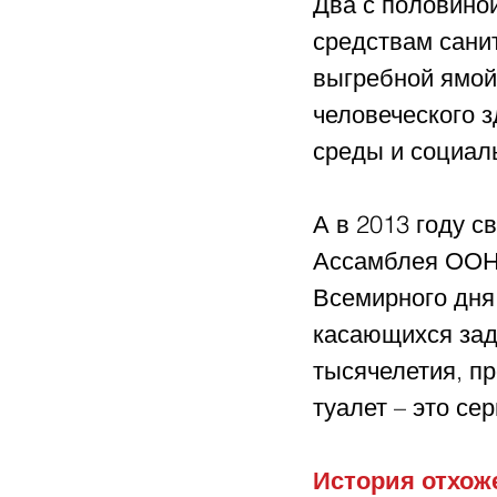
Два с половино
средствам санит
выгребной ямой
человеческого з
среды и социаль
А в 2013 году 
Ассамблея ООН 
Всемирного дня 
касающихся зада
тысячелетия, пр
туалет – это сер
История отхоже