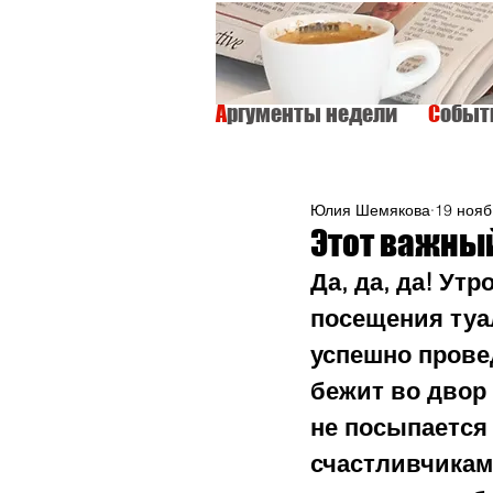
А
ргументы недели
С
обы
ВСЕ
ИНТЕРВЬЮ
ОБЩЕСТВО
Юлия Шемякова
19 нояб.
Этот важны
Да, да, да! Ут
посещения туал
успешно провед
бежит во двор 
не посыпается 
счастливчикам