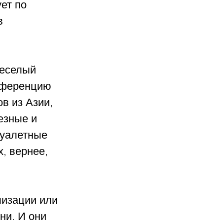
ет по 
в 
еселый 
нференцию 
в из Азии, 
езные и 
туалетные 
, вернее, 
лизации или 
ни. И они 