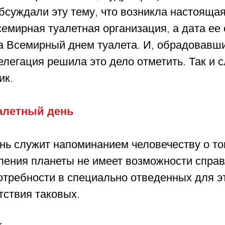
бсуждали эту тему, что возникла настоящая
емирная туалетная организация, а дата ее 
ла Всемирный днем туалета. И, обрадовавши
легация решила это дело отметить. Так и с
к. 
летный день 
нь служит напоминанием человечеству о том
ления планеты не имеет возможности справ
отребности в специально отведенных для эт
тствия таковых. 