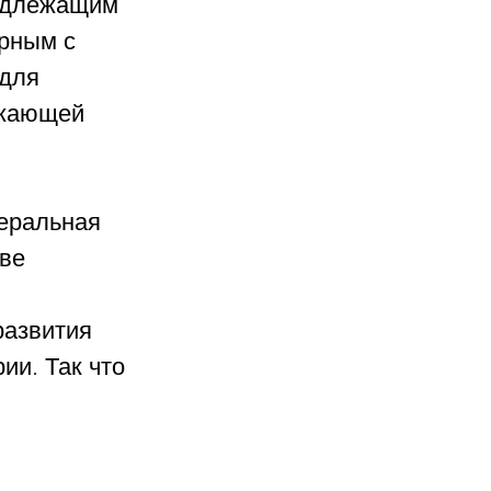
надлежащим 
рным с 
для 
ужающей 
еральная 
ве 
развития 
и. Так что 