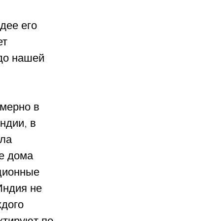
дее его 
т 
до нашей 
мерно в 
ндии, в 
ла 
е дома 
ционные 
Индия не 
ждого 
ктируют по 