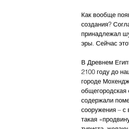
Как вообще появ
создания? Согла
принадлежал шу
эры. Сейчас это
В Древнем Егип
2100 году до на
городе Мохендж
общегородская 
содержали поме
сооружения – с 
такая «продвину
туриста, желающ