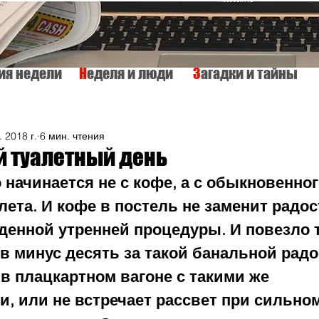
тия недели
Н
еделя и люди
З
агадки и тайны
КУЛЬТУРА
ИСТОРИЯ
ТАЙНЫ МИРА
Вкусно и просто
 2018 г.
6 мин. чтения
й туалетный день
ро начинается не с кофе, а с обыкновенног
ета. И кофе в постель не заменит радос
енной утренней процедуры. И повезло те
в минус десять за такой банальной радо
в плацкартном вагоне с такими же 
и, или не встречает рассвет при сильно