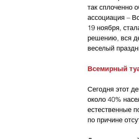
так сплоченно о
ассоциация – Вс
19 ноября, ста
решению, вся де
веселый праздни
Всемирный туа
Сегодня этот де
около 40% насе
естественные п
по причине отсу