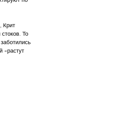
, Крит 
стоков. То 
 заботились 
й «растут 