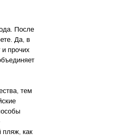
ода. После 
те. Да, в 
 и прочих 
объединяет 
ства, тем 
йские 
пособы 
 
пляж, как 