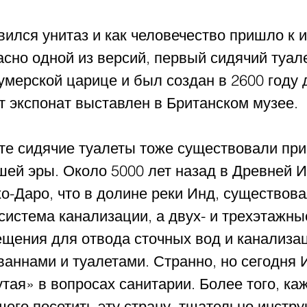
ился унитаз и как человечество пришло к и
сно одной из версий, первый сидячий туале
мерской царице и был создан в 2600 году 
т экспонат выставлен в Британском музее. 
те сидячие туалеты тоже существовали при
шей эры. Около 5000 лет назад в Древней И
о-Даро, что в долине реки Инд, существова
система канализации, а двух- и трехэтажны
щения для отвода сточных вод и канализа
ваннами и туалетами. Странно, но сегодня 
тая» в вопросах санитарии. Более того, ка
его посетить эту страну, тщательно инстру