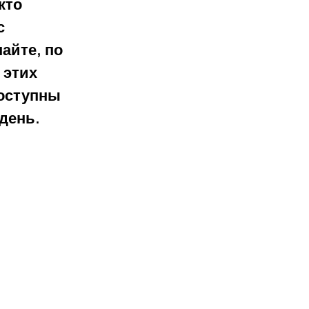
кто 
с 
айте, по 
 этих 
доступны 
день. 