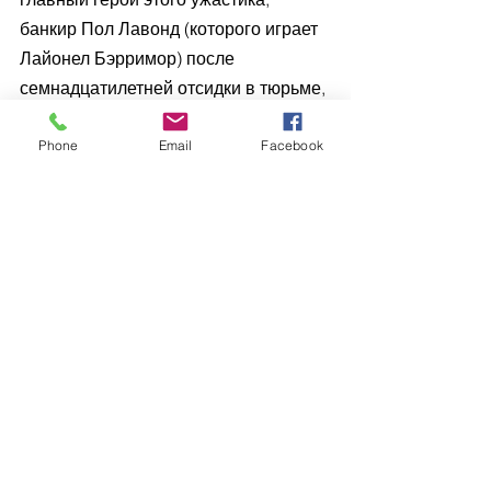
банкир Пол Лавонд (которого играет 
Лайонел Бэрримор) после 
семнадцатилетней отсидки в тюрьме, 
куда его запихнули коллеги по 
работе. Эту идею подхватывает 
Phone
Email
Facebook
сокамерник Пола, сумасшедший 
ученный, попавший на нары за 
умение научным методом уменьшать 
людей. Оказавшись на свободе, Пол 
использует изобретение товарища в 
корыстных целях.
Он едет в Париж, переодевается 
женщиной, и в таком виде работает 
продавщицей в лавке кукол. 
Заманивает своих врагов в магазин 