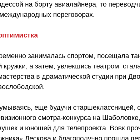
рдессой на борту авиалайнера, то переводч
международных переговорах.
оптимистка
ременно занималась спортом, посещала та
 кружки, а затем, увлекшись театром, стала
мастерства в драматической студии при Дв
вослободской. 
думываясь, еще будучи старшеклассницей, о
евизионного смотра-конкурса на Шаболовке,
ушек и юношей для телепроекта. Вовк про
ожника» Лескова и благополучно прошла пер