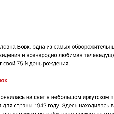
ловна Вовк, одна из самых обворожительны
евидения и всенародно любимая телеведуща
 свой 75-й день рождения. 
нок
появилась на свет в небольшом иркутском п
 для страны 1942 году. Здесь находилась 
 где летчиком-истребителем служил ее оте