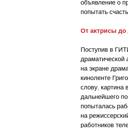
объявление о п
попытать счасть
От актрисы до
Поступив в ГИТИ
драматической а
на экране драма
киноленте Григ
слову, картина
дальнейшего пои
попыталась раб
на режиссерски
работников тел