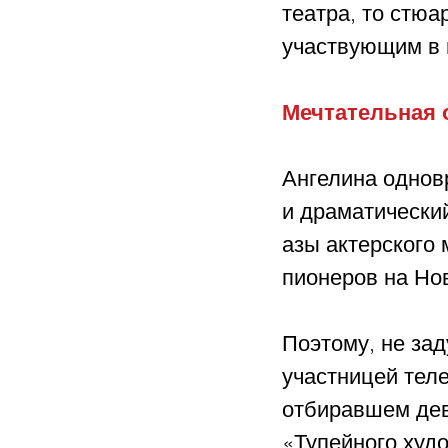
театра, то стюа
участвующим в 
Мечтательная 
Ангелина однов
и драматический
азы актерского 
пионеров на Но
Поэтому, не за
участницей тел
отбиравшем дев
«Тупейного худ