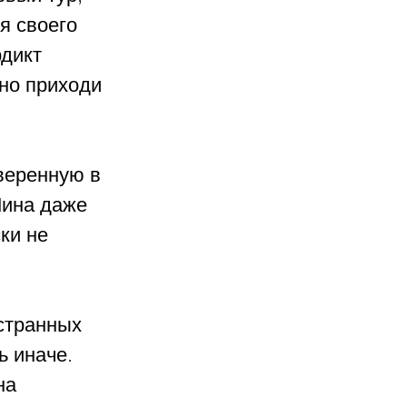
я своего 
дикт 
но приходи 
веренную в 
ина даже 
ки не 
странных 
 иначе. 
на 