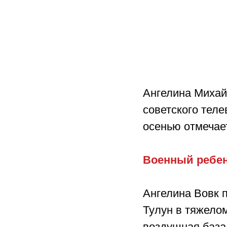
Ангелина Михай
советского тел
осенью отмечает
Военный ребе
Ангелина Вовк 
Тулун в тяжелом
воздушная база,