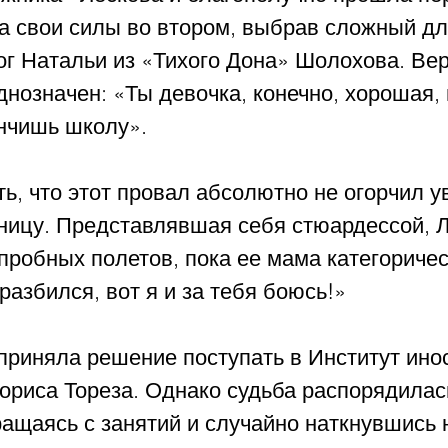
а свои силы во втором, выбрав сложный дл
ог Натальи из «Тихого Дона» Шолохова. Вер
нозначен: «Ты девочка, конечно, хорошая, 
ончишь школу». 
ь, что этот провал абсолютно не огорчил у
ицу. Представлявшая себя стюардессой, Л
робных полетов, пока ее мама категоричес
разбился, вот я и за тебя боюсь!»
 приняла решение поступать в Институт ино
ориса Тореза. Однако судьба распорядилась
ащаясь с занятий и случайно наткнувшись 