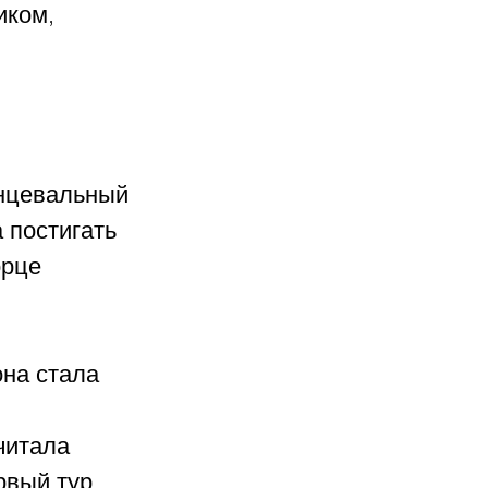
иком, 
нцевальный 
 постигать 
орце 
на стала 
 
читала 
вый тур, 