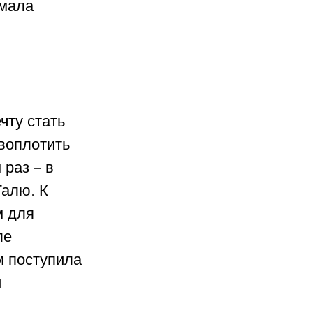
мала 
чту стать 
воплотить 
раз – в 
алю. К 
 для 
ле 
 поступила 
 