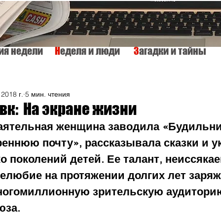
тия недели
Н
еделя и люди
З
агадки и тайны
КУЛЬТУРА
ИСТОРИЯ
ТАЙНЫ МИРА
Вкусно и просто
 2018 г.
5 мин. чтения
вк: На экране жизни
баятельная женщина заводила «Будильни
реннюю почту», рассказывала сказки и 
о поколений детей. Ее талант, неиссякае
нелюбие на протяжении долгих лет заряж
ногомиллионную зрительскую аудитори
за. 