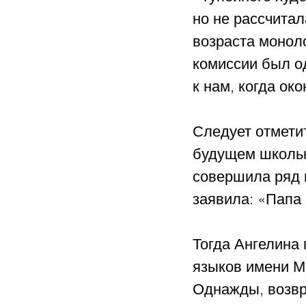
но не рассчитал
возраста монол
комиссии был од
к нам, когда ок
Следует отметит
будущем школьн
совершила ряд п
заявила: «Папа 
Тогда Ангелина
языков имени М
Однажды, возвр