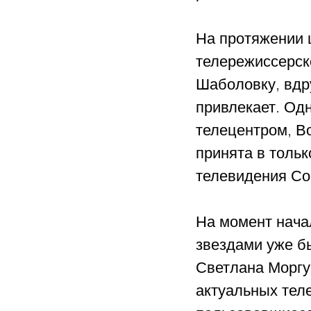
На протяжении 
телережиссерско
Шаболовку, вдру
привлекает. Одн
телецентром, В
принята в тольк
телевидения Со
На момент нача
звездами уже б
Светлана Моргу
актуальных тел