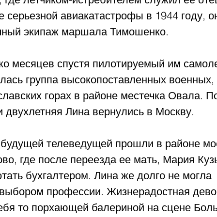
 серьезной авиакатастрофы в 1944 году, о
чный экипаж маршала Тимошенко.  
ко месяцев спустя пилотируемый им самолет
илась группа высокопоставленных военных, 
лавских горах в районе местечка Овала. По
 двухлетняя Лина вернулись в Москву. 
будущей телеведущей прошли в районе мос
во, где после переезда ее мать, Мария Куз
тать бухгалтером. Лина же долго не могла 
 выбором профессии. Жизнерадостная дево
ебя то порхающей балериной на сцене Бол