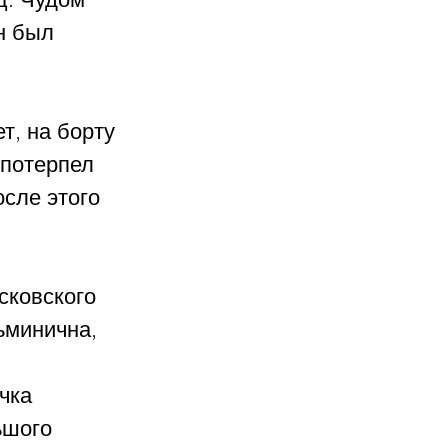
н был 
, на борту 
потерпел 
сле этого 
ковского 
ьминична, 
чка 
ьшого 