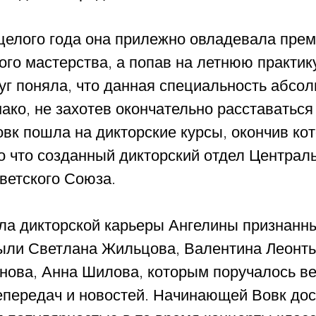
целого года она прилежно овладевала прем
го мастерства, а попав на летнюю практику
г поняла, что данная специальность абсол
ако, не захотев окончательно расставаться 
овк пошла на дикторские курсы, окончив ко
о что созданный дикторский отдел Централь
ветского Союза.
ла дикторской карьеры Ангелины признанн
ыли Светлана Жильцова, Валентина Леонть
нова, Анна Шилова, которым поручалось ве
епередач и новостей. Начинающей Вовк дос