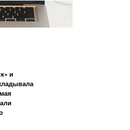
Ещё...
к» и 
укладывала 
мая 
али 
ю 