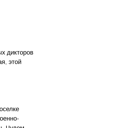
х дикторов 
я, этой 
оселке 
военно-
ц. Чудом 