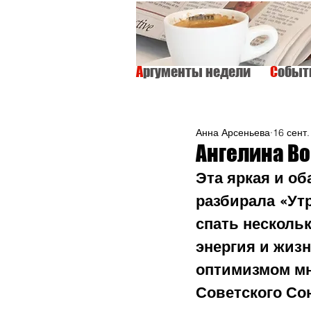
А
ргументы недели
С
обы
ВСЕ
ИНТЕРВЬЮ
ОБЩЕСТВО
Анна Арсеньева
16 сент.
Ангелина Во
Эта яркая и о
разбирала «Ут
спать нескольк
энергия и жиз
оптимизмом м
Советского Сою