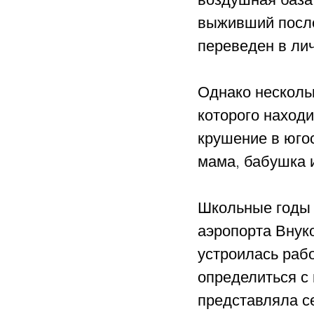
выживший после
переведен в ли
Однако несколь
которого наход
крушение в югос
мама, бабушка и
Школьные годы 
аэропорта Внуко
устроилась рабо
определиться с
представляла с